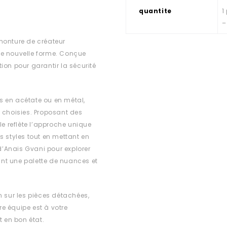
quantite
1
–
monture de créateur
ne nouvelle forme. Conçue
ion pour garantir la sécurité
s en acétate ou en métal,
choisies. Proposant des
 reflète l’approche unique
s styles tout en mettant en
 d’Anais Gvani pour explorer
rant une palette de nuances et
n sur les pièces détachées,
e équipe est à votre
t en bon état.