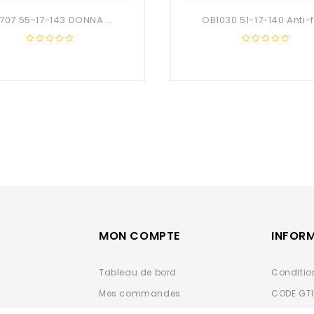
DN707 55-17-143 DONNA OPTIC + Etui
0
0
out
out
of
of
5
5
MON COMPTE
INFOR
Tableau de bord
Conditio
Mes commandes
CODE GT