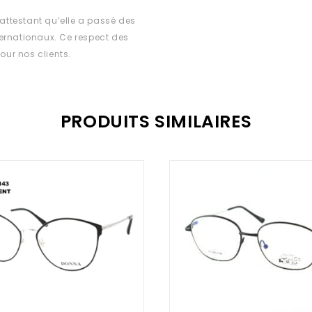
ttestant qu’elle a passé des
ernationaux. Ce respect des
our nos clients.
PRODUITS SIMILAIRES