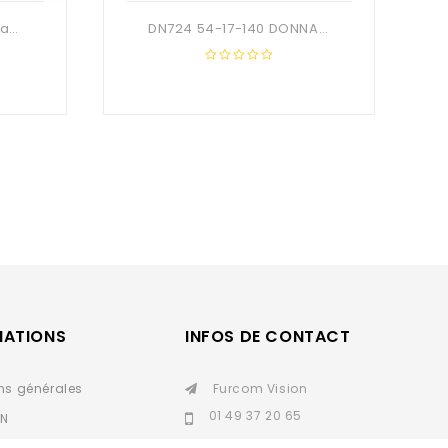
OB1030 51-17-140 Anti-fatigue
DN724 54-17-140 DONNA OPTIC + Etui
0
out
of
5
MATIONS
INFOS DE CONTACT
ns générales
Furcom Vision
01 49 37 20 65
IN