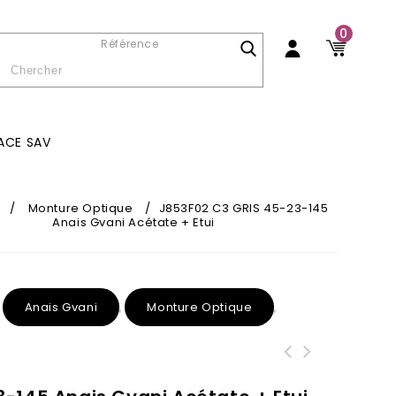
0
Référence
ACE SAV
/
Monture Optique
/
J853F02 C3 GRIS 45-23-145
Anais Gvani Acétate + Etui
Anais Gvani
Monture Optique
,
,
,
J853F10 C4 BLEU 46-21-145 Anais
J85221 C1 NOIR 53-17-145 Anais Gvani
Gvani Acétate + Etui
Acétate + Etui