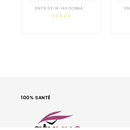
DN731 53-18-143 DONNA OPTIC + Etui
0
out
of
5
100% SANTÉ