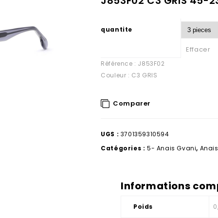
J853F02 C3 GRIS 45-23
quantite
Effacer
Référence : J853F02
Couleur : C3 GRIS
Comparer
UGS :
3701359310594
Catégories :
5- Anais Gvani
,
Anais
Informations com
Poids
0