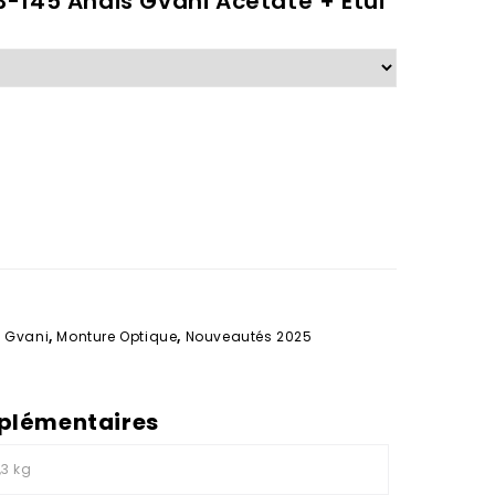
-145 Anais Gvani Acétate + Etui
 Gvani
,
Monture Optique
,
Nouveautés 2025
plémentaires
,3 kg