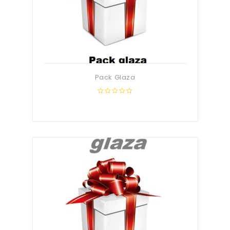
Pack Glaza
0
out
of
5