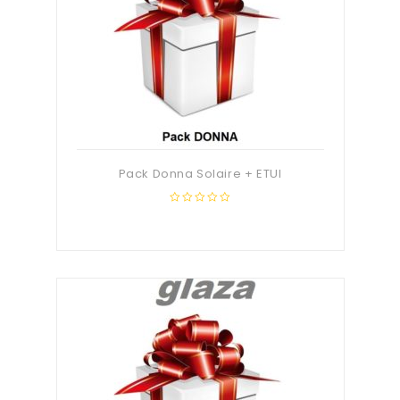
Pack Donna Solaire + ETUI
0
out
of
5