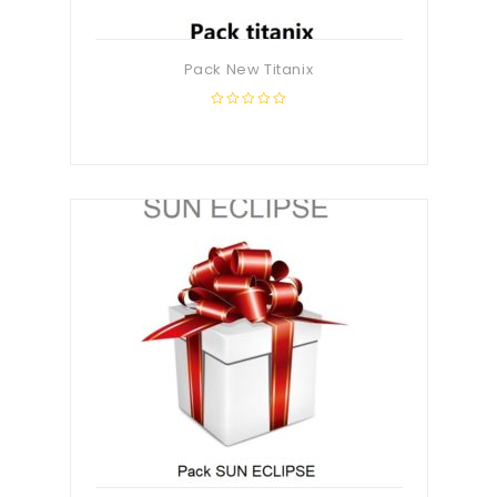
Pack New Titanix
0
out
of
5