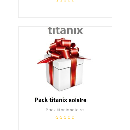
0
out
of
5
Pack titanix solaire
0
out