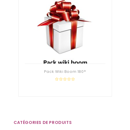
Pack Wiki Boom 180°
0
out
of
5
CATÉGORIES DE PRODUITS