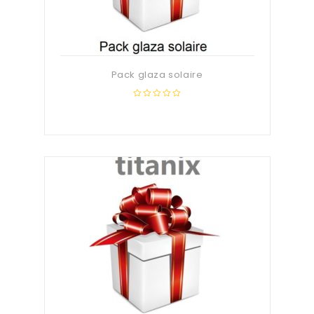
Pack glaza solaire
0
out
of
5