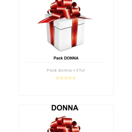
Pack donna + ETUI
0
out
of
5