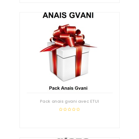
of
5
Pack anais gvani avec ETUI
0
out
of
5