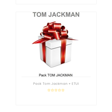
of
5
Pack Tom Jackman + ETUI
0
out
of
5