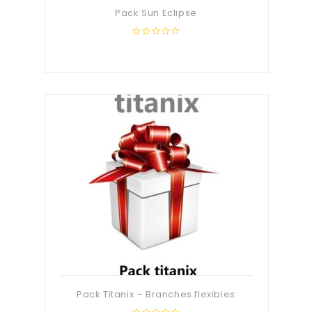
Pack Sun Eclipse
0
out
of
5
Pack Titanix – Branches flexibles