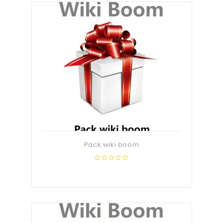
Pack wiki boom
0
out
of
5