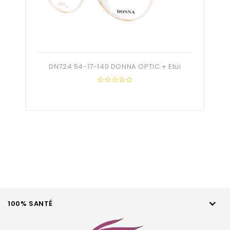
DN724 54-17-140 DONNA OPTIC + Etui
0
out
of
5
100% SANTÉ