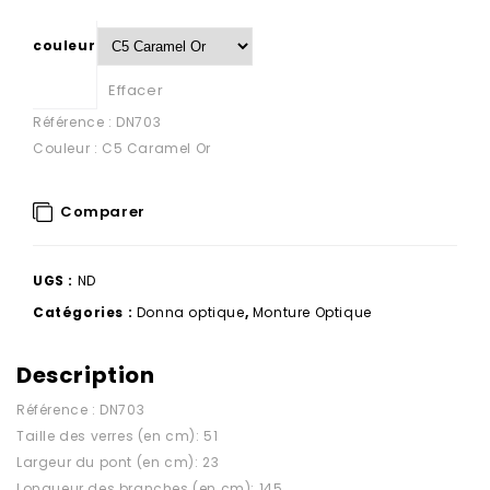
couleur
Effacer
Référence : DN703
Couleur : C5 Caramel Or
Comparer
UGS :
ND
Catégories :
Donna optique
,
Monture Optique
Description
Référence : DN703
Taille des verres (en cm): 51
Largeur du pont (en cm): 23
Longueur des branches (en cm): 145