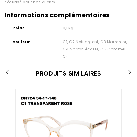
sécurisé pour nos clients.
Informations complémentaires
Poids
0,1 kg
couleur
C1, C2 Noir argent, C3 Marron or,
C4 Marron écaille, C5 Caramel
Or
PRODUITS SIMILAIRES