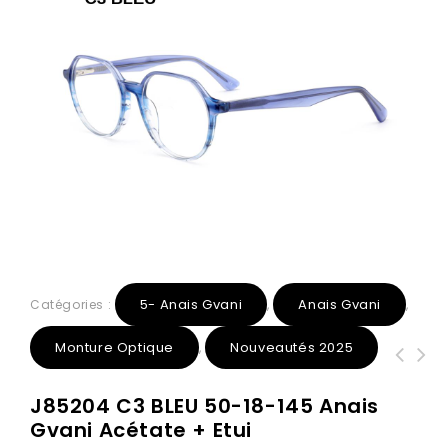
5- Anais Gvani
Anais Gvani
Catégories :
,
,
Monture Optique
Nouveautés 2025
,
J85211 C3 NOIR/BLEU 53-21-145 Anais
J85219 C4 MARRON/BLEU 54-18-145
J85204 C3 BLEU 50-18-145 Anais
Gvani Acétate + Etui
Anais Gvani Acétate + Etui
Gvani Acétate + Etui