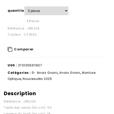
quantite
Effacer
Référence : J85204
Couleur : C3 BLEU
Comparer
UGS :
3701359311607
Catégories :
5- Anais Gvani
,
Anais Gvani
,
Monture
Optique
,
Nouveautés 2025
Description
Référence : J85204
Taille des verres (en cm): 50
Largeur du pont (en cm): 18