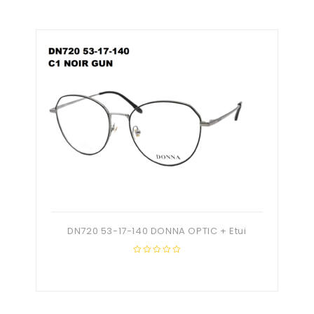
DN720 53-17-140 DONNA OPTIC + Etui
0
out
of
5