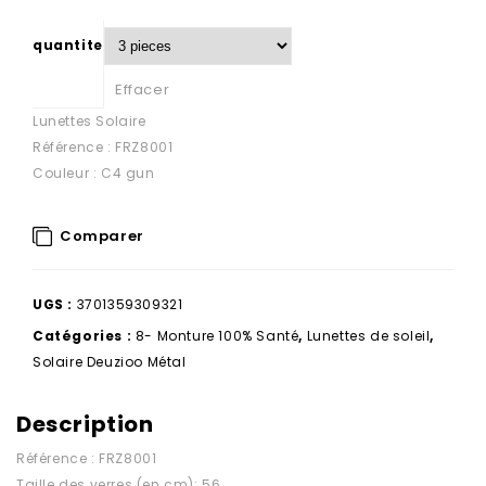
quantite
Effacer
Lunettes Solaire
Référence : FRZ8001
Couleur : C4 gun
Comparer
UGS :
3701359309321
Catégories :
8- Monture 100% Santé
,
Lunettes de soleil
,
Solaire Deuzioo Métal
Description
Référence : FRZ8001
Taille des verres (en cm): 56