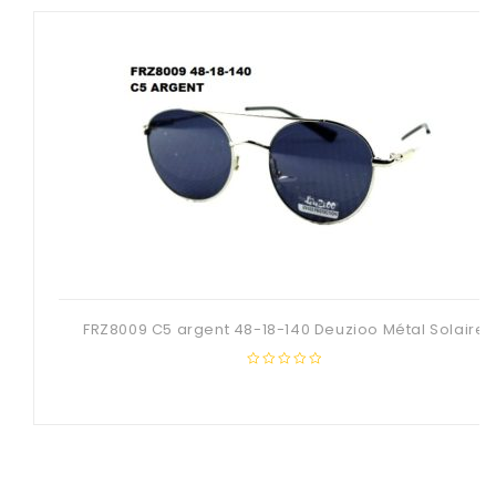
FRZ8009 C5 argent 48-18-140 Deuzioo Métal Solaire
0
out
of
5