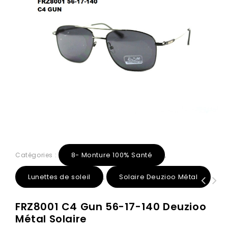
8- Monture 100% Santé
Catégories :
,
Lunettes de soleil
Solaire Deuzioo Métal
,
FRZ8009 C4 gun 48-18-140 Deuzioo
Z8011 C2 dorée 53-19-140 Titanix-
FRZ8001 C4 Gun 56-17-140 Deuzioo
Métal Solaire
Deuzioo
Métal Solaire