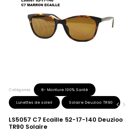
8- Monture 100% Santé
Catégories :
,
Lunettes de soleil
Solaire Deuzioo TR90
,
1314 C4 Rouge 55-17-144 Glaza TR90
0351 C3 Violet 52-16-145 Glaza-
LS5057 C7 Ecaille 52-17-140 Deuzioo
Branche flexible
Deuzioo TR90
TR90 Solaire