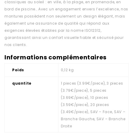
classiques au soleil : en ville, à la plage, en promenade, en
bord de piscine… Avec un engagement envers l’excellence, nos
montures possèdent non seulement un design élégant, mais
également une assurance de qualité qui répond aux
exigences élevées établies par la norme ISO12312,
garantissant ainsi un confort visuelle fiable et sécurisé pour
nos clients.
Informations complémentaires
Poids
0,12 kg
quantite
1 pieces (3.99€/piece), 3 pieces
(3.79€/piece), 5 pieces
(3.69€/piece), 10 pieces
(3.59€/piece), 20 pieces
(3.49€/piece), SAV – Face, SAV –
Branche Gauche, SAV – Branche
Droite