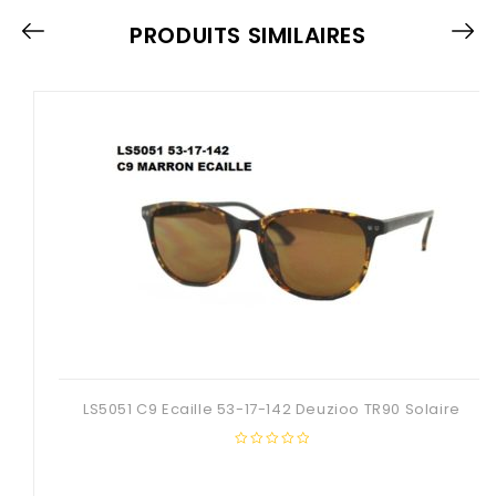
PRODUITS SIMILAIRES
LS5051 C9 Ecaille 53-17-142 Deuzioo TR90 Solaire
0
out