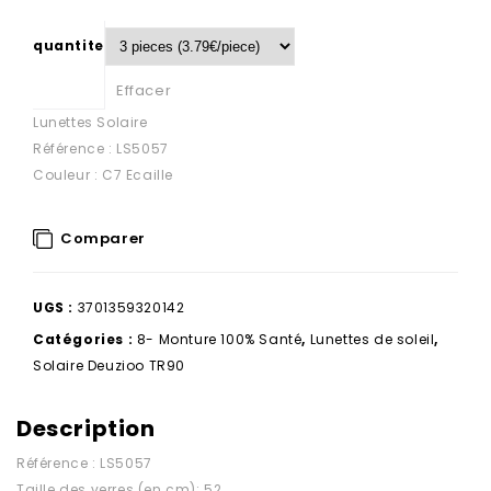
quantite
Effacer
Lunettes Solaire
Référence : LS5057
Couleur : C7 Ecaille
Comparer
UGS :
3701359320142
Catégories :
8- Monture 100% Santé
,
Lunettes de soleil
,
Solaire Deuzioo TR90
Description
Référence : LS5057
Taille des verres (en cm): 52