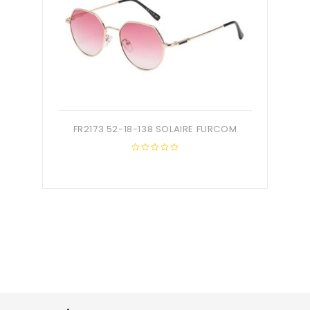
FR2173 52-18-138 SOLAIRE FURCOM
0
out
of
5