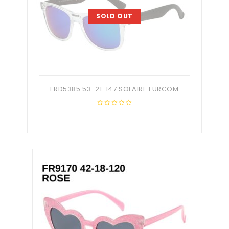
SOLD OUT
FRD5385 53-21-147 SOLAIRE FURCOM
0
out
of
5