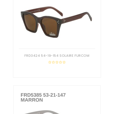
FRD3424 54-19-154 SOLAIRE FURCOM
0
out
of
5