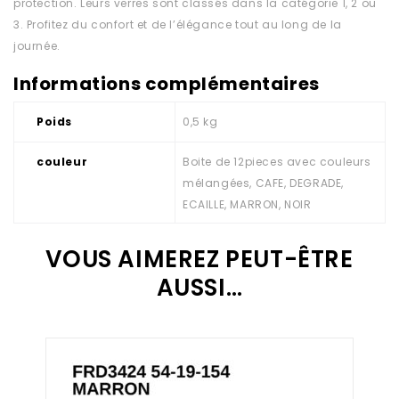
protection. Leurs verres sont classés dans la catégorie 1, 2 ou
3. Profitez du confort et de l’élégance tout au long de la
journée.
Informations complémentaires
Poids
0,5 kg
couleur
Boite de 12pieces avec couleurs
mélangées, CAFE, DEGRADE,
ECAILLE, MARRON, NOIR
VOUS AIMEREZ PEUT-ÊTRE
AUSSI…