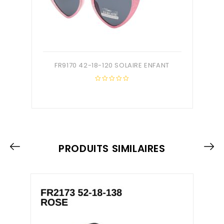
FR9170 42-18-120 SOLAIRE ENFANT
0
out
of
5
PRODUITS SIMILAIRES