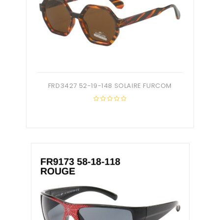
FRD3427 52-19-148 SOLAIRE FURCOM
0
out
of
5