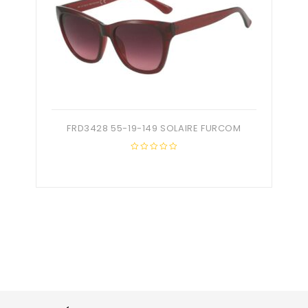
FRD3428 55-19-149 SOLAIRE FURCOM
0
out
of
5