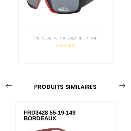
FR9173 58-18-118 SOLAIRE ENFANT
0
out
of
5
PRODUITS SIMILAIRES