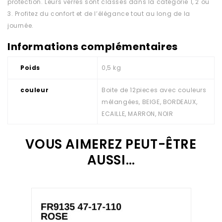
protection. Leurs verres sont classés dans la catégorie 1, 2 ou
3. Profitez du confort et de l’élégance tout au long de la
journée.
Informations complémentaires
Poids
0,5 kg
couleur
Boite de 12pieces avec couleurs
mélangées, BEIGE, BORDEAUX,
ECAILLE, MARRON, NOIR
VOUS AIMEREZ PEUT-ÊTRE
AUSSI…