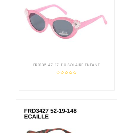
FR9135 47-17-110 SOLAIRE ENFANT
0
out
of
5