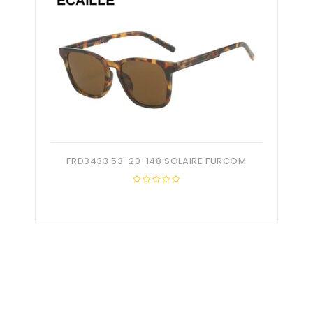
FRD3433 53-20-148 SOLAIRE FURCOM
0
out
of
5