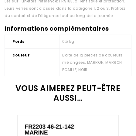
Les sur-lunettes, référence: FR9183, allient style et protection.
Leurs verres sont classés dans la catégorie 1, 2 ou 3. Profitez
du confort et de l’élégance tout au long de la journée.
Informations complémentaires
Poids
0,5 kg
couleur
Boite de 12 pieces de couleurs
mélangées, MARRON, MARRON
ECAILLE, NOIR
VOUS AIMEREZ PEUT-ÊTRE
AUSSI…