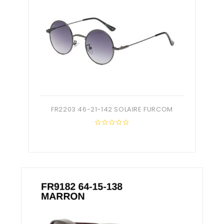
FR2203 46-21-142 SOLAIRE FURCOM
0
out
of
5