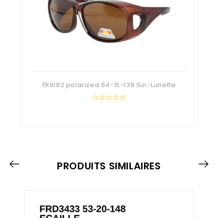
FR9182 polarized 64-15-138 Sur-Lunette
0
out
of
5
PRODUITS SIMILAIRES