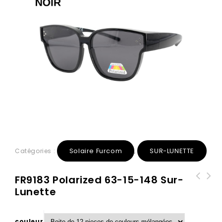
Solaire Furcom
SUR-LUNETTE
Catégories :
,
FR9183 Polarized 63-15-148 Sur-
Lunette
FR9182 polarized 64-15-138 Sur-
Lunette
couleur