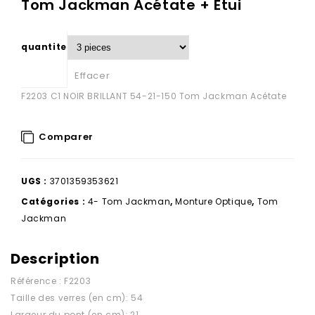
Tom Jackman Acétate + Etui
quantite
Effacer
F2203 C1 NOIR BRILLANT 54-21-150 Tom Jackman Acétate
Comparer
UGS :
3701359353621
Catégories :
4- Tom Jackman
,
Monture Optique
,
Tom
Jackman
Description
Référence : F2203
Taille des verres (en cm): 54
Largeur du pont (en cm): 21