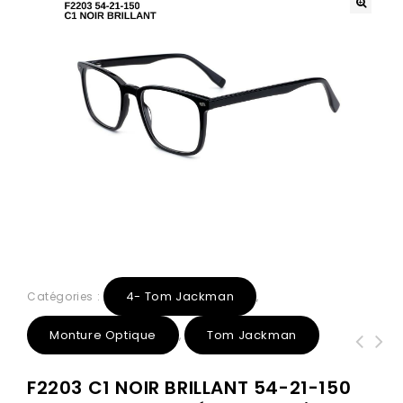
4- Tom Jackman
Catégories :
,
Monture Optique
Tom Jackman
,
29119 C4 Noir Or 49-17-145 Tom
81092 C1 Noir 51-18-143 Tom Jackman
F2203 C1 NOIR BRILLANT 54-21-150
Jackman Métal + Etui
Métal + Etui