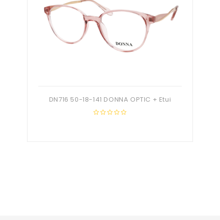
DN716 50-18-141 DONNA OPTIC + Etui
0
out
of
5