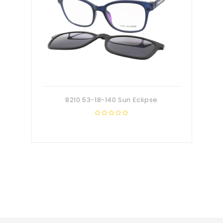
8210 53-18-140 Sun Eclipse
0
out
of
5