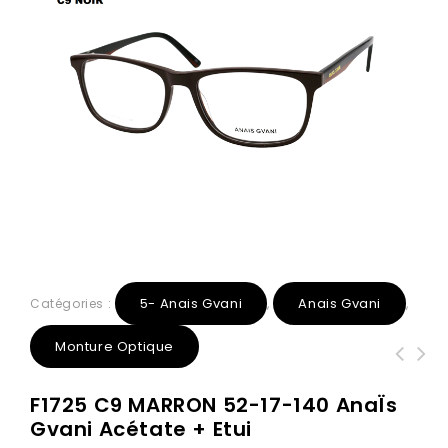
5- Anais Gvani
Anais Gvani
Catégories :
,
,
Monture Optique
F2118 C3 Gris transparent 48-20-140
6180 C1 Noir Or 54-16-145 AnaÏs
F1725 C9 MARRON 52-17-140 AnaÏs
AnaÏs Gvani Acétate + Etui
Gvani Métal + Etui
Gvani Acétate + Etui