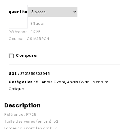
quantite
Effacer
Référence : F1725
Couleur : C9 MARRON
Comparer
UGS :
3701359303945
Catégories :
5- Anais Gvani
,
Anais Gvani
,
Monture
Optique
Description
Référence : F1725
Taille des verres (en cm): 52
Largeur du pont (en cm): 17