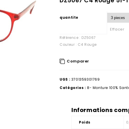
DZ5067 C4 Rouge 51-1
quantite
Effacer
Référence : DZ5067
Couleur : C4 Rouge
Comparer
UGS :
3701359301769
Catégories :
8- Monture 100% Sant
Informations com
Poids
0