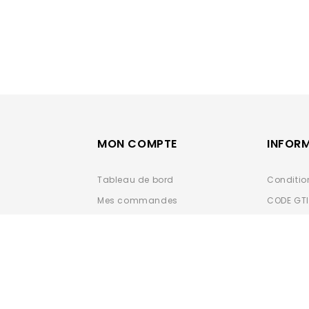
MON COMPTE
INFOR
Tableau de bord
Conditio
Mes commandes
CODE GT
Carnet d'adresses
Données 
Détails du compte
Espace-
Nouveauté 2024
Mandat 