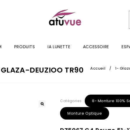
M
PRODUITS
IA LUNETTE
ACCESSOIRE
ESP
4 GLAZA-DEUZIOO TR90
Accueil
/
1- Glaz
8- Monture 100% S
Catégories :
Monture Optique