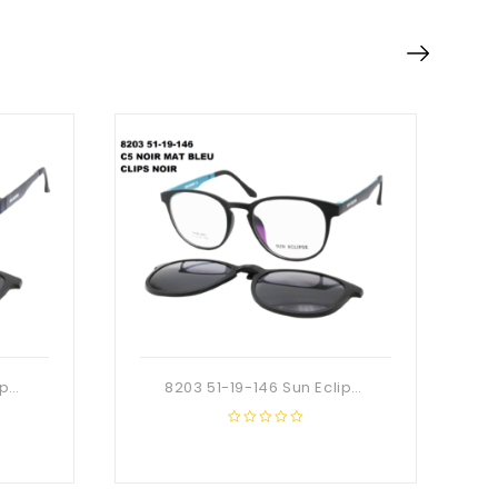
8210 53-18-140 Sun Eclipse
8203 51-19-146 Sun Eclipse
0
out
of
5