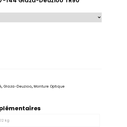
7-144 Glaza-Deuzioo TR90
é
,
Glaza-Deuzioo
,
Monture Optique
plémentaires
,12 kg