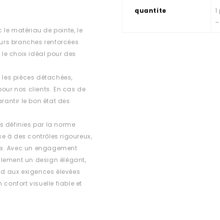
quantite
1
–
le matériau de pointe, le
Leurs branches renforcées
 le choix idéal pour des
r les pièces détachées,
 pour nos clients. En cas de
rantir le bon état des
s définies par la norme
e à des contrôles rigoureux,
ux. Avec un engagement
ulement un design élégant,
d aux exigences élevées
confort visuelle fiable et