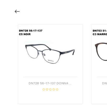
DN728 56-17-137 DONNA OPTIC + Etui
0
out
of
5