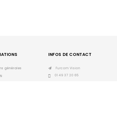
MATIONS
INFOS DE CONTACT
ns générales
Furcom Vision
01 49 37 20 65
IN
personnelles
furcomvision93@gmail.
com
SAV
Nous contacter
sepa