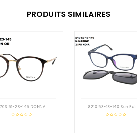
PRODUITS SIMILAIRES
DN703 51-23-145 DONNA OPTIC + Etui
0
0
out
out
of
of
5
5