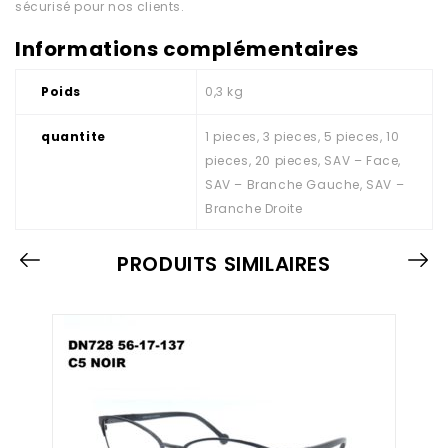
sécurisé pour nos clients.
Informations complémentaires
Poids
0,3 kg
quantite
1 pieces, 3 pieces, 5 pieces, 10
pieces, 20 pieces, SAV – Face,
SAV – Branche Gauche, SAV –
Branche Droite
PRODUITS SIMILAIRES