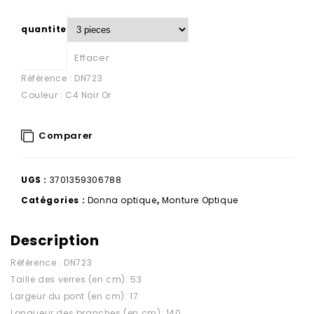
quantite
Effacer
Référence : DN723
Couleur : C4 Noir Or
Comparer
UGS :
3701359306788
Catégories :
Donna optique
,
Monture Optique
Description
Référence : DN723
Taille des verres (en cm): 53
Largeur du pont (en cm): 17
Longueur des branches (en cm): 140