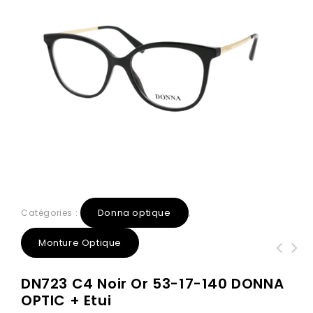
Donna optique
Catégories :
,
Monture Optique
DN709 C2 Noir 51-20-145 DONNA OPTIC
AC004 C3 Marron dégradée 54-17-140
DN723 C4 Noir Or 53-17-140 DONNA
+ Etui
Donna Solaire + ETUI
OPTIC + Etui