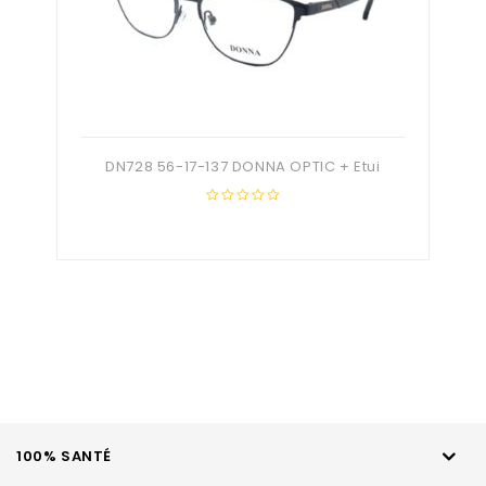
DN728 56-17-137 DONNA OPTIC + Etui
0
out
of
5
100% SANTÉ