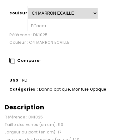
couleur
Effacer
Référence : DN1025
Couleur : C4 MARRON ECAILLE
Comparer
UGS :
ND
Catégories :
Donna optique
,
Monture Optique
Description
Référence : DN1025
Taille des verres (en cm): 53
Largeur du pont (en cm): 17
Longueur des branches (en cm):140