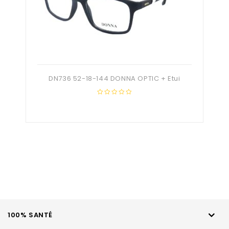
DN736 52-18-144 DONNA OPTIC + Etui
0
out
of
5
100% SANTÉ