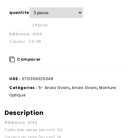
quantite
Effacer
Référence : 6149
Couleur : C5 OR
Comparer
UGS :
3701359325048
Catégories :
5- Anais Gvani
,
Anais Gvani
,
Monture
Optique
Description
Référence : 6149
Taille des verres (en cm): 50
Largeur du pont (en cm): 18