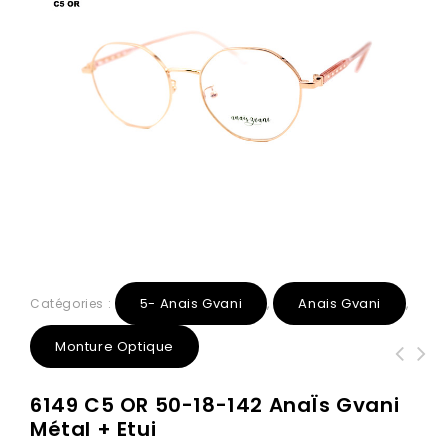
5- Anais Gvani
Anais Gvani
Catégories :
,
,
Monture Optique
6160 C5 Or Rose 48-17-143 AnaÏs
FH2238 C5 ROSE DEGRADE 50-19-140
6149 C5 OR 50-18-142 AnaÏs Gvani
Gvani Métal + Etui
AnaÏs Gvani Acétate + Etui
Métal + Etui