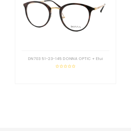
DN703 51-23-145 DONNA OPTIC + Etui
0
out
of
5