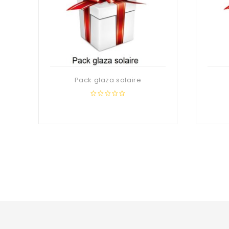
Pack glaza solaire
0
out
of
5