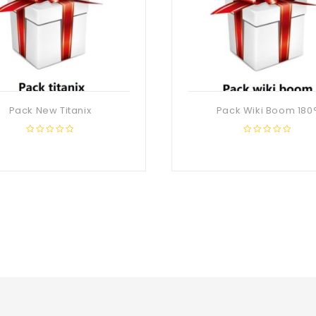
Pack New Titanix
Pack Wiki Boom 180
0
0
out
out
of
of
5
5