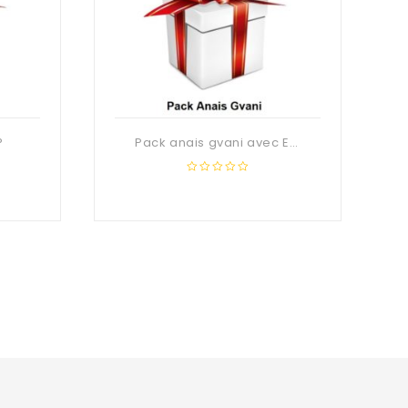
°
Pack anais gvani avec ETUI
0
out
of
5