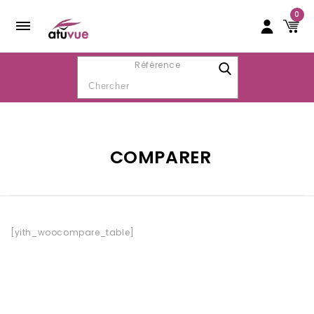
0
Référence
COMPARER
[yith_woocompare_table]