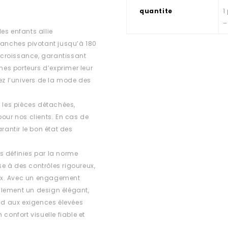
quantite
1
–
es enfants allie
branches pivotant jusqu’à 180
a croissance, garantissant
nes porteurs d’exprimer leur
z l’univers de la mode des
r les pièces détachées,
 pour nos clients. En cas de
rantir le bon état des
s définies par la norme
e à des contrôles rigoureux,
ux. Avec un engagement
ulement un design élégant,
d aux exigences élevées
confort visuelle fiable et