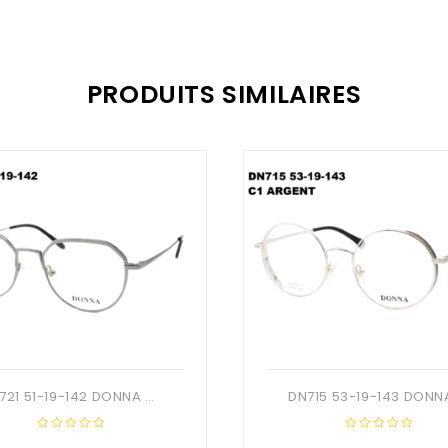
PRODUITS SIMILAIRES
DN721 51-19-142 DONNA OPTIC + Etui
0
0