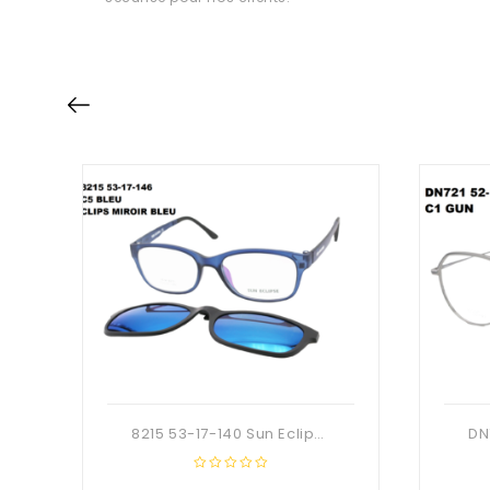
8215 53-17-140 Sun Eclipse
0