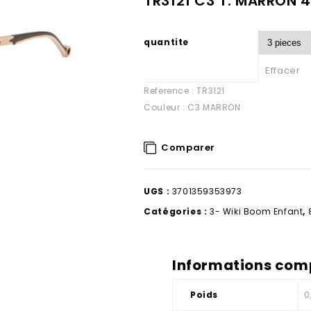
TR3121 C3 T. MARRON 
quantite
Effacer
Reference : TR3121
Couleur : C3 MARRON
Comparer
UGS :
3701359353973
Catégories :
3- Wiki Boom Enfant
,
Informations com
Poids
0