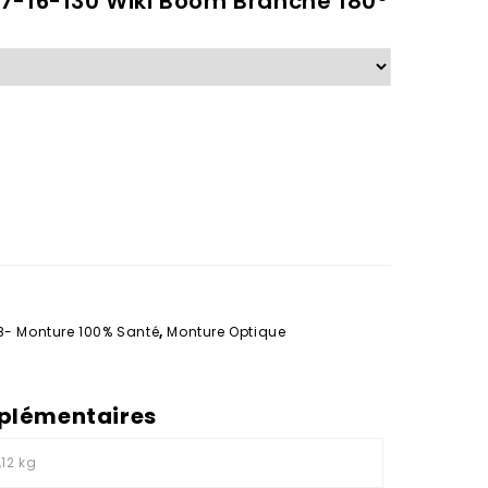
47-16-130 Wiki Boom Branche 180°
8- Monture 100% Santé
,
Monture Optique
plémentaires
,12 kg