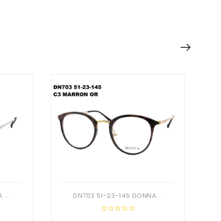
DN715 53-19-143 DONNA OPTIC+ Etui
DN703 51-23-145 DONNA OPTIC + Etui
0