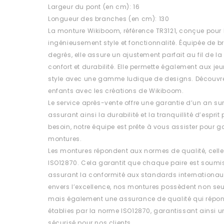
Largeur du pont (en cm): 16
Longueur des branches (en cm): 130
La monture Wikiboom, référence TR3121, conçue pour l
ingénieusement style et fonctionnalité. Équipée de 
degrés, elle assure un ajustement parfait au fil de l
confort et durabilité. Elle permette également aux jeu
style avec une gamme ludique de designs. Découvre
enfants avec les créations de Wikiboom.
Le service après-vente offre une garantie d’un an su
assurant ainsi la durabilité et la tranquillité d’esprit
besoin, notre équipe est prête à vous assister pour ga
montures.
Les montures répondent aux normes de qualité, celle
ISO12870. Cela garantit que chaque paire est soumis
assurant la conformité aux standards internationa
envers l’excellence, nos montures possèdent non se
mais également une assurance de qualité qui répon
établies par la norme ISO12870, garantissant ainsi un 
sécurisé pour nos clients.