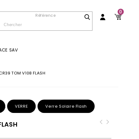
0
Référence
ACE SAV
CR39 TOM V108 FLASH
VERRE
Verre Solaire Flash
,
,
FLASH