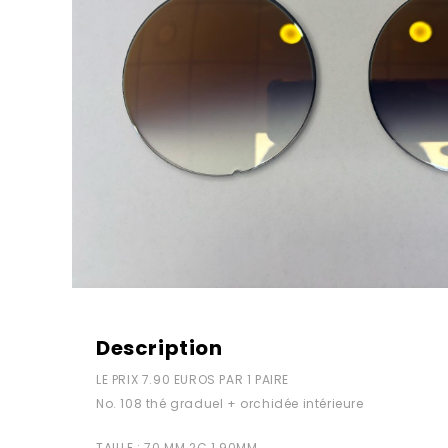
Description
LE PRIX 7.90 EUROS PAR 1 PAIRE
No. 108 thé graduel + orchidée intérieure
TAILLE : 70 MM 2C 1.90MM