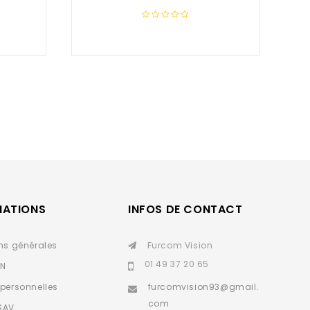
0
out
of
5
MATIONS
INFOS DE CONTACT
ns générales
Furcom Vision
01 49 37 20 65
IN
personnelles
furcomvision93@gmail.
com
SAV