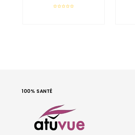
0
out
of
5
100% SANTÉ