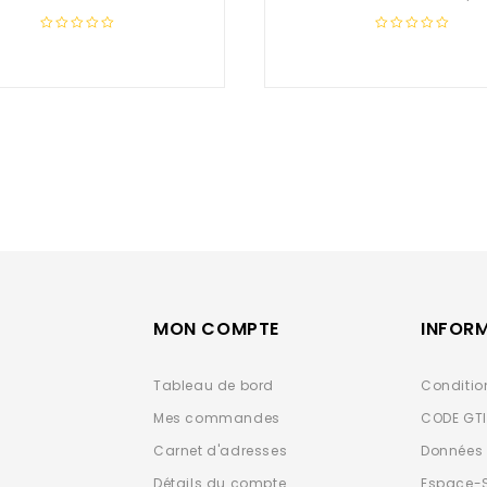
0
0
out
out
of
of
5
5
MON COMPTE
INFOR
Tableau de bord
Conditio
Mes commandes
CODE GT
Carnet d'adresses
Données 
Détails du compte
Espace-