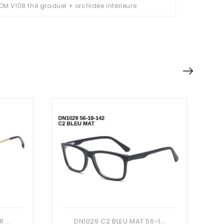
OM V108 thé graduel + orchidée intérieure
DN9034 C5 MARRON/OR 54-15-140 DONNA OPTIC + Etui
DN1029 C2 BLEU MAT 56-18-142 DONNA + ETUI