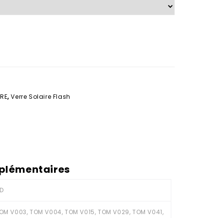
RE
,
Verre Solaire Flash
plémentaires
D
OM V003, TOM V004, TOM V015, TOM V029, TOM V041,