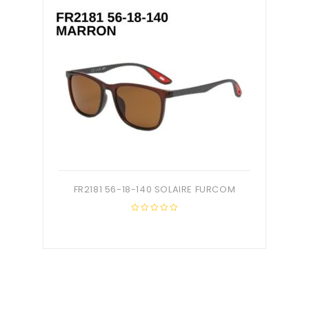
FR2181 56-18-140 SOLAIRE FURCOM
0
out
of
5