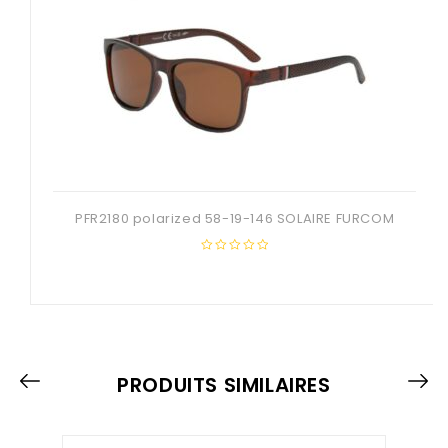
PFR2180 polarized 58-19-146 SOLAIRE FURCOM
0
out
of
5
PRODUITS SIMILAIRES