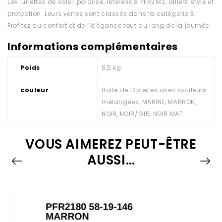
Les lunettes de soleil polarisé, référence: PFR2182, allient style et
protection. Leurs verres sont classés dans la catégorie 3.
Profitez du confort et de l’élégance tout au long de la journée.
Informations complémentaires
Poids
0,5 kg
couleur
Boite de 12pieces avec couleurs
mélangées, MARINE, MARRON,
NOIR, NOIR/G15, NOIR MAT
VOUS AIMEREZ PEUT-ÊTRE
AUSSI…