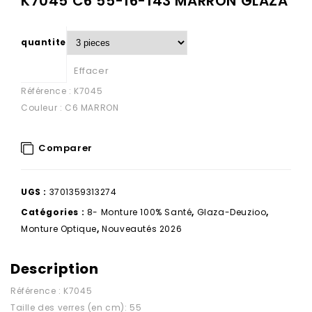
K7045 C6 55-16-143 MARRON GLAZA
quantite
Effacer
Référence : K7045
Couleur : C6 MARRON
Comparer
UGS :
3701359313274
Catégories :
8- Monture 100% Santé
,
Glaza-Deuzioo
,
Monture Optique
,
Nouveautés 2026
Description
Référence : K7045
Taille des verres (en cm): 55