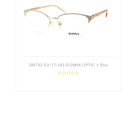
DN732 54-17-143 DONNA OPTIC + Etui
0
out
of
5