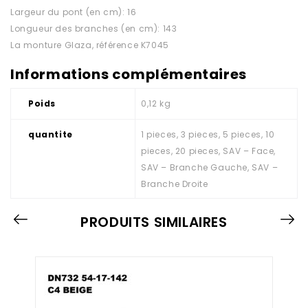
Largeur du pont (en cm): 16
Longueur des branches (en cm): 143
La monture Glaza, référence K7045
Informations complémentaires
Poids
0,12 kg
quantite
1 pieces, 3 pieces, 5 pieces, 10
pieces, 20 pieces, SAV – Face,
SAV – Branche Gauche, SAV –
Branche Droite
PRODUITS SIMILAIRES