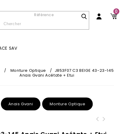
0
Référence
ACE SAV
l
/
Monture Optique
/
J853F07 C3 BEIGE 43-23-145
Anais Gvani Acétate + Etui
Anais Gvani
Monture Optique
,
,
,
J853F06 C2 BORDEAUX 46-19-145 Anais
J853F05 C2 VERT 46-22-145 Anais
Gvani Acétate + Etui
Gvani Acétate + Etui