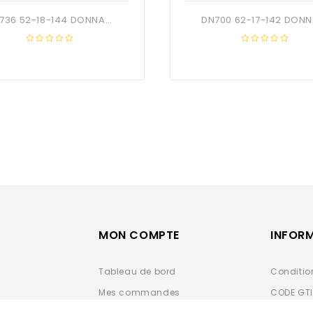
DN736 52-18-144 DONNA OPTIC + Etui
0
0
out
out
of
of
5
5
MON COMPTE
INFOR
Tableau de bord
Conditio
Mes commandes
CODE GT