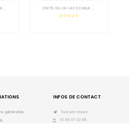
DN700 62-17-142 DONNA OPTIC + Etui
DN715 53-19-143 DONNA OPTIC+ Etui
0
out
of
5
MATIONS
INFOS DE CONTACT
ns générales
Furcom Vision
01 49 37 20 65
IN