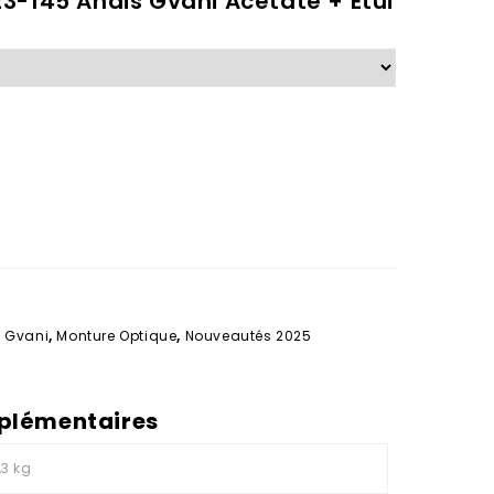
3-145 Anais Gvani Acétate + Etui
 Gvani
,
Monture Optique
,
Nouveautés 2025
plémentaires
,3 kg