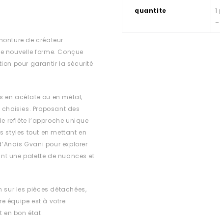
quantite
1
–
monture de créateur
ne nouvelle forme. Conçue
ion pour garantir la sécurité
s en acétate ou en métal,
choisies. Proposant des
 reflète l’approche unique
s styles tout en mettant en
 d’Anais Gvani pour explorer
rant une palette de nuances et
n sur les pièces détachées,
e équipe est à votre
t en bon état.