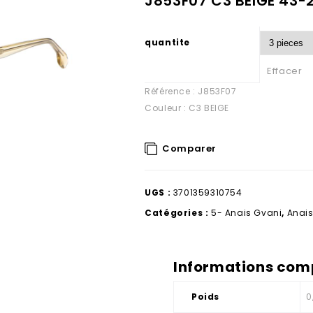
J853F07 C3 BEIGE 43-2
quantite
Effacer
Référence : J853F07
Couleur : C3 BEIGE
Comparer
UGS :
3701359310754
Catégories :
5- Anais Gvani
,
Anais
Informations com
Poids
0