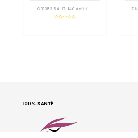
OB1053 54-17-140 Anti-fatigue
0
out
of
5
100% SANTÉ