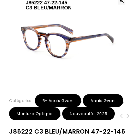
5- Anais Gvani
Anais Gvani
Catégories :
,
,
Monture Optique
Nouveautés 2025
,
J85220 C2 ECAILLE 59-19-145 Anais
J85210 C4 BLEU 48-22-145 Anais Gvani
J85222 C3 BLEU/MARRON 47-22-145
Gvani Acétate + Etui
Acétate + Etui