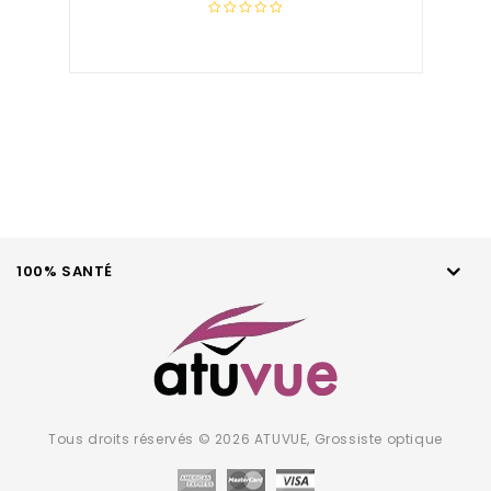
0
out
of
5
100% SANTÉ
Tous droits réservés © 2026 ATUVUE, Grossiste optique