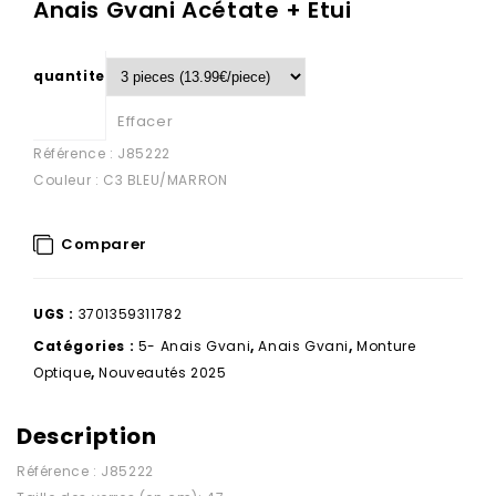
Anais Gvani Acétate + Etui
quantite
Effacer
Référence : J85222
Couleur : C3 BLEU/MARRON
Comparer
UGS :
3701359311782
Catégories :
5- Anais Gvani
,
Anais Gvani
,
Monture
Optique
,
Nouveautés 2025
Description
Référence : J85222