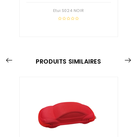
Etui S024 NOIR
0
out
of
5
PRODUITS SIMILAIRES