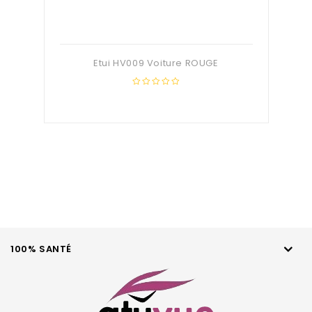
Etui HV009 Voiture ROUGE
0
out
of
5
100% SANTÉ