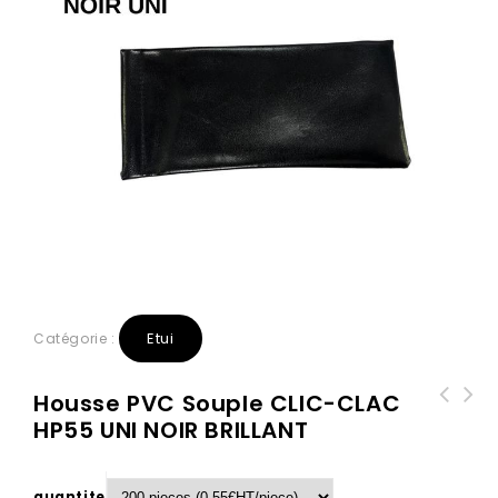
Etui
Catégorie :
Housse PVC Souple CLIC-CLAC
HP55 UNI NOIR BRILLANT
Housse PVC Souple CLIC-CLAC HP55
MARRON
quantite