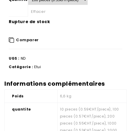
Effacer
Rupture de stock
Comparer
UGS :
ND
Catégorie :
Etui
Informations complémentaires
Poids
6,6 kg
quantite
10 pieces (0.59€HT/piece), 100
pieces (0.57€HT/piece), 200
pieces (0.55€HT/piece), 1000
pieces (0.53€HT/piece), 2000