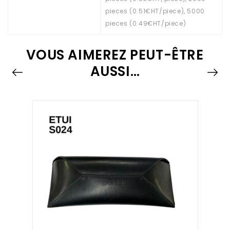
pieces (0.51€HT/piece), 5000
pieces (0.49€HT/piece)
VOUS AIMEREZ PEUT-ÊTRE
AUSSI…