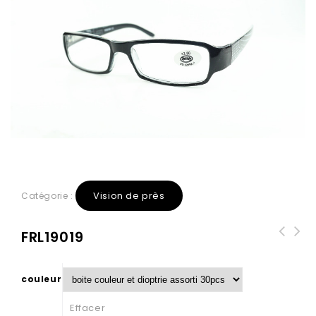
Vision de près
Catégorie :
FRL19019
couleur
Effacer