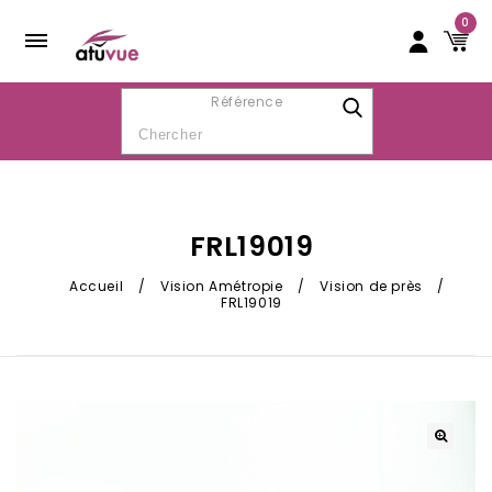
0
Référence
FRL19019
Accueil
/
Vision Amétropie
/
Vision de près
/
FRL19019