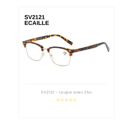
SV2121 – Loupe avec Etui
0
out
of
5