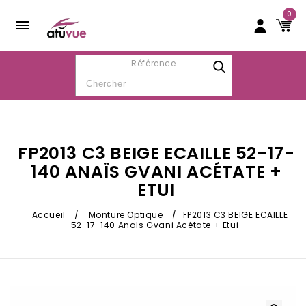
0
Référence
FP2013 C3 BEIGE ECAILLE 52-17-
140 ANAÏS GVANI ACÉTATE +
ETUI
Accueil
/
Monture Optique
/
FP2013 C3 BEIGE ECAILLE
52-17-140 AnaÏs Gvani Acétate + Etui