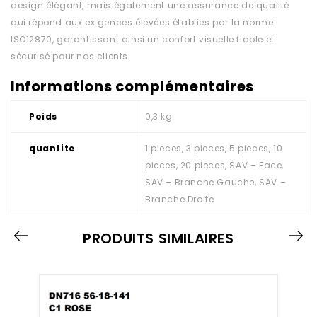
design élégant, mais également une assurance de qualité
qui répond aux exigences élevées établies par la norme
ISO12870, garantissant ainsi un confort visuelle fiable et
sécurisé pour nos clients.
Informations complémentaires
Poids
0,3 kg
quantite
1 pieces, 3 pieces, 5 pieces, 10
pieces, 20 pieces, SAV – Face,
SAV – Branche Gauche, SAV –
Branche Droite
PRODUITS SIMILAIRES