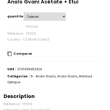
AnaÏs Gvani Acétate + Etui
quantite
Effacer
Référence : FP2013
Couleur : C3 BEIGE ECAILLE
Comparer
UGS :
3701359353324
Catégories :
5- Anais Gvani
,
Anais Gvani
,
Monture
Optique
Description
Référence : FP2013
Taille des verres (en cm): 52