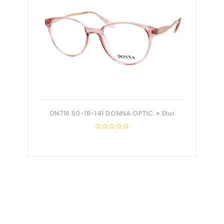
DN716 50-18-141 DONNA OPTIC + Etui
0
out
of
5