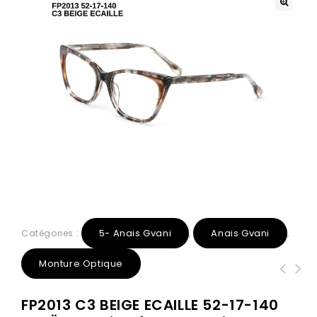
5- Anais Gvani
Anais Gvani
Catégories :
,
,
Monture Optique
6180 C1 Noir Or 54-16-145 AnaÏs
6152 C1 Noir Or 51-17-147 AnaÏs
FP2013 C3 BEIGE ECAILLE 52-17-140
Gvani Métal + Etui
Gvani Métal + Etui