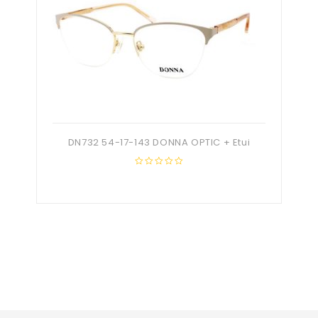
DN732 54-17-143 DONNA OPTIC + Etui
0
out
of
5