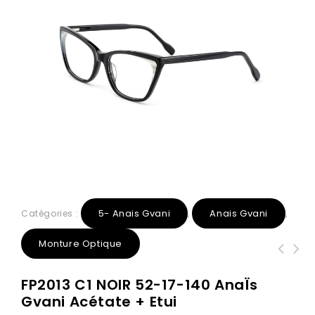
5- Anais Gvani
Anais Gvani
Catégories :
,
,
Monture Optique
6151 C6 Argent 48-18-142 AnaÏs Gvani
6150 C5 OR 49-17-142 AnaÏs Gvani
FP2013 C1 NOIR 52-17-140 AnaÏs
Métal + Etui
Métal + Etui
Gvani Acétate + Etui