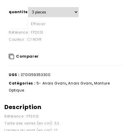
quantite
Effacer
Référence : FP2013
Couleur : C1 NOIR
Comparer
UGS :
3701359353300
Catégories :
5- Anais Gvani
,
Anais Gvani
,
Monture
Optique
Description
Référence : FP2013
Taille des verres (en cm): 52
Largeur du pont (en cm): 17