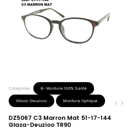
8- Monture 100% Santé
Catégories :
,
Glaza-Deuzioo
Monture Optique
,
5037 C2 Noir Mat 55-16-140 Glaza-
1327 C1 Noir 53-16-140 Glaza TR90
DZ5067 C3 Marron Mat 51-17-144
Deuzioo TR90
Branche flexible
Glaza-Deuzioo TR90