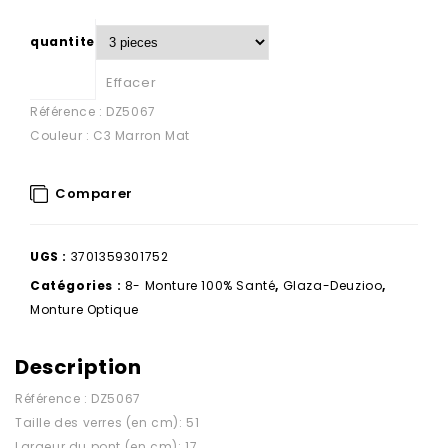
quantite
Effacer
Référence : DZ5067
Couleur : C3 Marron Mat
Comparer
UGS :
3701359301752
Catégories :
8- Monture 100% Santé
,
Glaza-Deuzioo
,
Monture Optique
Description
Référence : DZ5067
Taille des verres (en cm): 51
Largeur du pont (en cm): 17