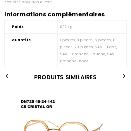
sécurisé pour nos clients.
Informations complémentaires
Poids
0,12 kg
quantite
1 pieces, 3 pieces, 5 pieces, 10
pieces, 20 pieces, SAV – Face,
SAV – Branche Gauche, SAV –
Branche Droite
PRODUITS SIMILAIRES