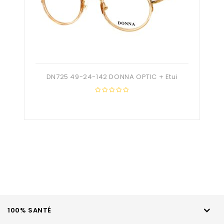
DN725 49-24-142 DONNA OPTIC + Etui
0
out
of
5
100% SANTÉ