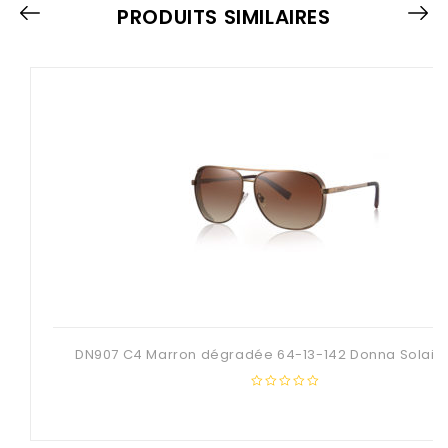
PRODUITS SIMILAIRES
DN907 C4 Marron dégradée 64-13-142 Donna Solaire
0
out
of