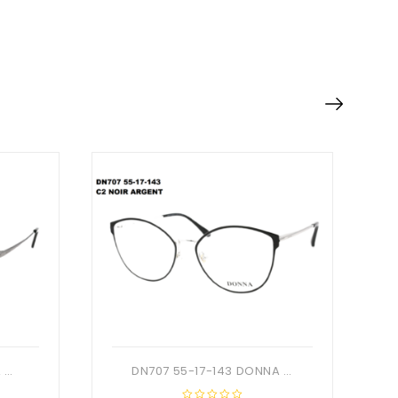
DN721 51-19-142 DONNA OPTIC + Etui
DN707 55-17-143 DONNA OPTIC + Etui