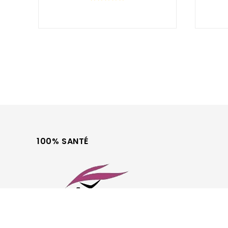
0
out
of
5
100% SANTÉ
Optique et Audio