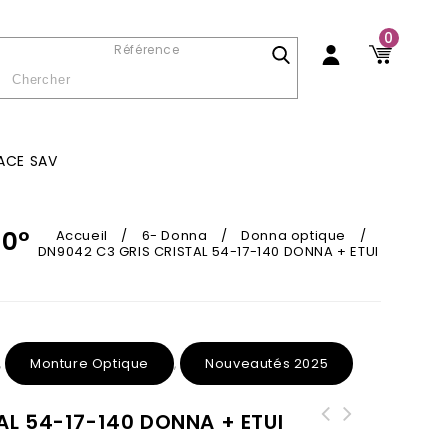
0
Référence
ACE SAV
60°
Accueil
/
6- Donna
/
Donna optique
/
DN9042 C3 GRIS CRISTAL 54-17-140 DONNA + ETUI
Monture Optique
Nouveautés 2025
,
,
AL 54-17-140 DONNA + ETUI
DN707 C2 Noir Argent 55-17-143 DONNA
DN1028 C1 NOIR/BLANC CRISTAL 55-16-