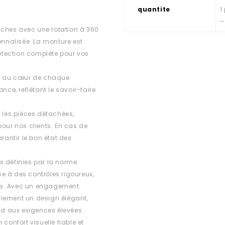
quantite
1
–
ches avec une rotation à 360
onnalisée. La monture est
otection complète pour vos
est au cœur de chaque
e, reflétant le savoir-faire
r les pièces détachées,
 pour nos clients. En cas de
rantir le bon état des
s définies par la norme
e à des contrôles rigoureux,
ux. Avec un engagement
ulement un design élégant,
d aux exigences élevées
confort visuelle fiable et