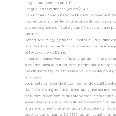
Largeur du pont (en cm): 17
Longueur des branches (en cm): 140
La monture Donna, référence DN9042, doptée de bran
degrès, permet une flexibilité et une adaptation pers
accompagnée d’un étui de qualité, assurant une pr
lunettes.
Donna se distingue par des lunettes où la qualité 
monture. La marque Donna fusionne charme et éléganc
et l’excellence de Donna.
Le service après-vente offre une garantie d’un an su
assurant ainsi la durabilité et la tranquillité d’esprit
besoin, notre équipe est prête à vous assister pour ga
montures.
Les montures répondent aux normes de qualité, celle
ISO12870. Cela garantit que chaque paire est soumis
assurant la conformité aux standards internationa
envers l’excellence, nos montures possèdent non se
mais également une assurance de qualité qui répon
établies par la norme ISO12870, garantissant ainsi un 