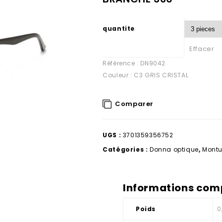
quantite
Effacer
Référence : DN9042
Couleur : C3 GRIS CRISTAL
Comparer
UGS :
3701359356752
Catégories :
Donna optique
,
Montu
Informations com
Poids
0