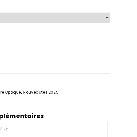
OPTIC + Etui
145 DONNA + ETUI
re Optique
,
Nouveautés 2025
plémentaires
,3 kg