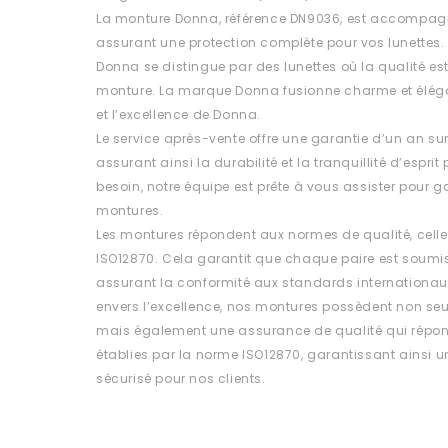
La monture Donna, référence DN9036, est accompagné
assurant une protection complète pour vos lunettes.
Donna se distingue par des lunettes où la qualité 
monture. La marque Donna fusionne charme et éléganc
et l’excellence de Donna.
Le service après-vente offre une garantie d’un an su
assurant ainsi la durabilité et la tranquillité d’esprit
besoin, notre équipe est prête à vous assister pour ga
montures.
Les montures répondent aux normes de qualité, celle
ISO12870. Cela garantit que chaque paire est soumis
assurant la conformité aux standards internationa
envers l’excellence, nos montures possèdent non se
mais également une assurance de qualité qui répon
établies par la norme ISO12870, garantissant ainsi un 
sécurisé pour nos clients.