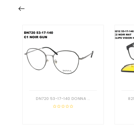
DN720 53-17-140 DONNA OPTIC + Etui
0
out
of
5