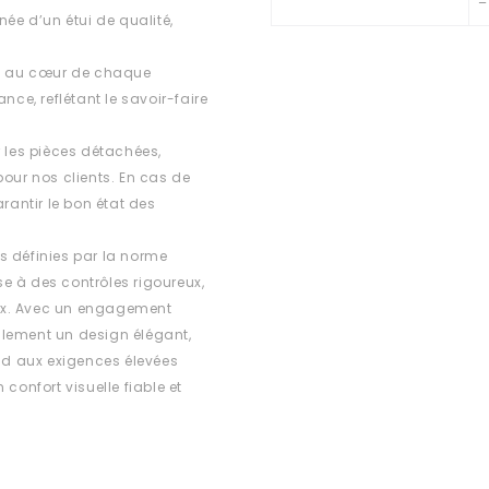
–
e d’un étui de qualité,
est au cœur de chaque
e, reflétant le savoir-faire
r les pièces détachées,
 pour nos clients. En cas de
rantir le bon état des
s définies par la norme
e à des contrôles rigoureux,
ux. Avec un engagement
ulement un design élégant,
d aux exigences élevées
confort visuelle fiable et