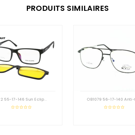
PRODUITS SIMILAIRES
8212 55-17-146 Sun Eclipse
0
0
out
out
of
of
5
5