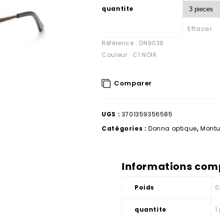
quantite
Effacer
Référence : DN9036
Couleur : C1 NOIR
Comparer
UGS :
3701359356585
Catégories :
Donna optique
,
Montu
Informations com
Poids
0
quantite
1