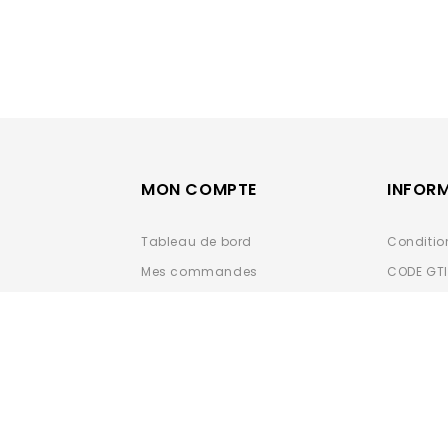
MON COMPTE
INFOR
Tableau de bord
Conditio
Mes commandes
CODE GT
Carnet d'adresses
Données 
Détails du compte
Espace-
Nouveauté 2024
Mandat 