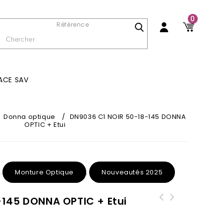
0
Référence
ACE SAV
Donna optique
/
DN9036 C1 NOIR 50-18-145 DONNA
OPTIC + Etui
Monture Optique
Nouveautés 2025
,
,
-145 DONNA OPTIC + Etui
DN903 C2 Noir mat 62-13-127 Donna
DN1022 C2 BLEU CRISTAL 54-16-138
Solaire + ETUI
DONNA + ETUI