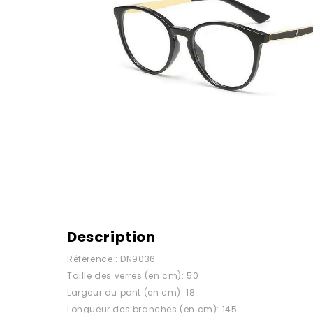
Description
Référence : DN9036
Taille des verres (en cm): 50
Largeur du pont (en cm): 18
Longueur des branches (en cm): 145