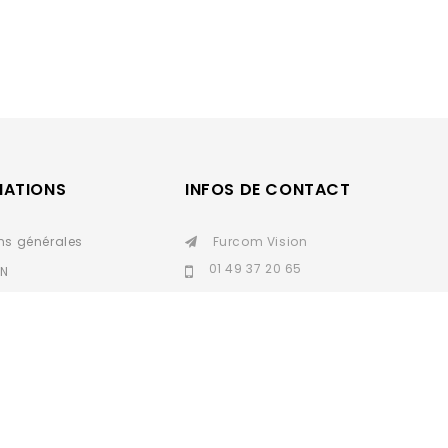
MATIONS
INFOS DE CONTACT
ns générales
Furcom Vision
01 49 37 20 65
IN
personnelles
furcomvision93@gmail.
com
SAV
Nous contacter
sepa