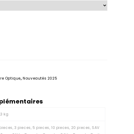
re Optique
,
Nouveautés 2025
plémentaires
,3 kg
 pieces, 3 pieces, 5 pieces, 10 pieces, 20 pieces, SAV