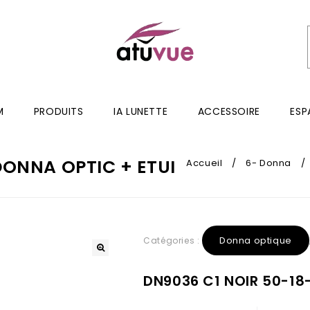
M
PRODUITS
IA LUNETTE
ACCESSOIRE
ESP
DONNA OPTIC + ETUI
Accueil
/
6- Donna
/
Donna optique
Catégories :
DN9036 C1 NOIR 50-18