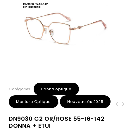
Donna optique
Catégories :
,
Monture Optique
Nouveautés 2025
,
DN1005 C5 Marron Clair Or 53-15-140
DN731 C4 Marron 53-18-143 DONNA
DN9030 C2 OR/ROSE 55-16-142
DONNA OPTIC + Etui
OPTIC + Etui
DONNA + ETUI