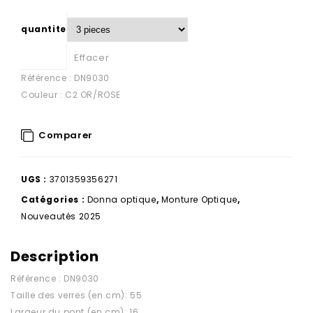
quantite
Effacer
Référence : DN9030
Couleur : C2 OR/ROSE
Comparer
UGS :
3701359356271
Catégories :
Donna optique
,
Monture Optique
,
Nouveautés 2025
Description
Référence : DN9030
Taille des verres (en cm): 55
Largeur du pont (en cm): 16