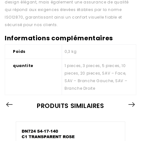
design élégant, mais également une assurance de qualité
qui répond aux exigences élevées établies par la norme
ISO12870, garantissant ainsi un confort visuelle fiable et
sécurisé pour nos clients.
Informations complémentaires
Poids
0,3 kg
quantite
1 pieces, 3 pieces, 5 pieces, 10
pieces, 20 pieces, SAV – Face,
SAV – Branche Gauche, SAV –
Branche Droite
PRODUITS SIMILAIRES