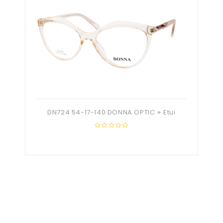
DN724 54-17-140 DONNA OPTIC + Etui
0
out
of
5