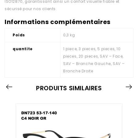
ISO12870, garantissant ainsi un confort visuelle fiable et
sécurisé pour nos clients.
Informations complémentaires
Poids
0,3 kg
quantite
1 piece, 3 pieces, 5 pieces, 10
pieces, 20 pieces, SAV – Face,
SAV – Branche Gauche, SAV –
Branche Droite
PRODUITS SIMILAIRES