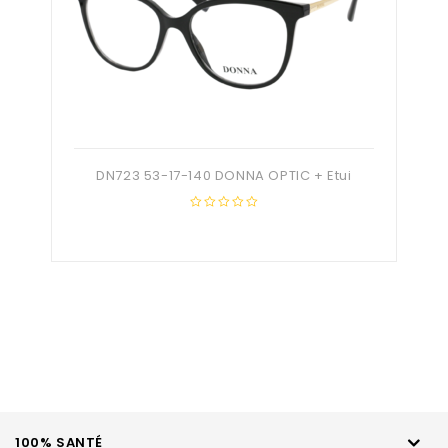
DN723 53-17-140 DONNA OPTIC + Etui
0
out
of
5
100% SANTÉ