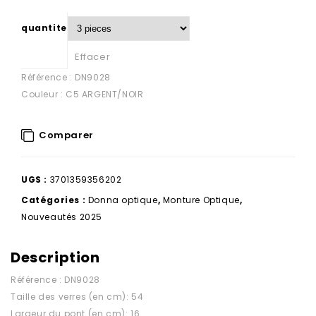
quantite
Effacer
Référence : DN9028
Couleur : C5 ARGENT/NOIR
Comparer
UGS :
3701359356202
Catégories :
Donna optique
,
Monture Optique
,
Nouveautés 2025
Description
Référence : DN9028
Taille des verres (en cm): 54
Largeur du pont (en cm): 16