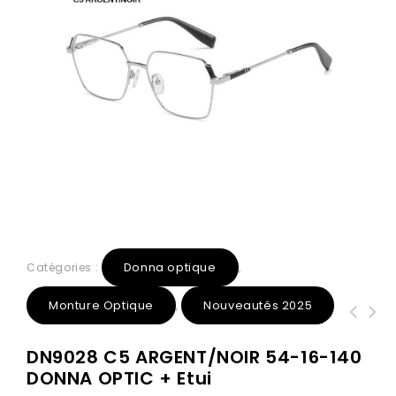
Donna optique
Catégories :
,
Monture Optique
Nouveautés 2025
,
DN1002 C3 Marron 48-20-145 DONNA
DN1023 C4 MARRON ECAILLE 53-16-138
DN9028 C5 ARGENT/NOIR 54-16-140
OPTIC + Etui
DONNA + ETUI
DONNA OPTIC + Etui