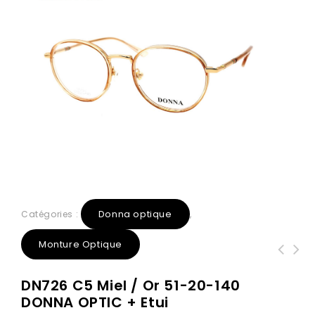
Donna optique
Catégories :
,
Monture Optique
DN779 C4 Or rose 55-17-138 DONNA
DN9034 C1 NOIR/OR 54-15-140 DONNA
DN726 C5 Miel / Or 51-20-140
OPTIC + Etui
OPTIC + Etui
DONNA OPTIC + Etui