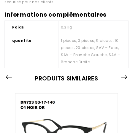
sécurisé pour nos clients.
Informations complémentaires
Poids
0,3 kg
quantite
1 pieces, 3 pieces, 5 pieces, 10
pieces, 20 pieces, SAV – Face,
SAV – Branche Gauche, SAV –
Branche Droite
PRODUITS SIMILAIRES