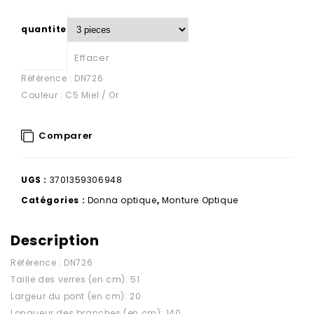
quantite
Effacer
Référence : DN726
Couleur : C5 Miel / Or
Comparer
UGS :
3701359306948
Catégories :
Donna optique
,
Monture Optique
Description
Référence : DN726
Taille des verres (en cm): 51
Largeur du pont (en cm): 20
Longueur des branches (en cm): 140