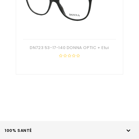
DN723 53-17-140 DONNA OPTIC + Etui
0
out
of
5
100% SANTÉ