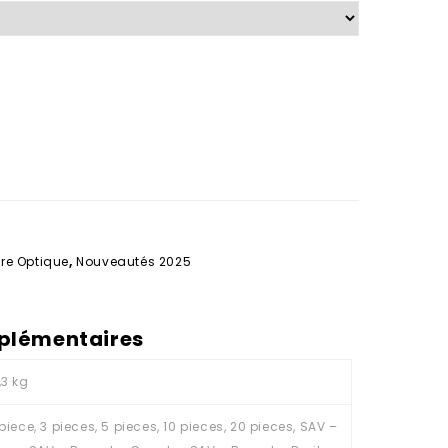
re Optique
,
Nouveautés 2025
plémentaires
,3 kg
 piece, 3 pieces, 5 pieces, 10 pieces, 20 pieces, SAV –