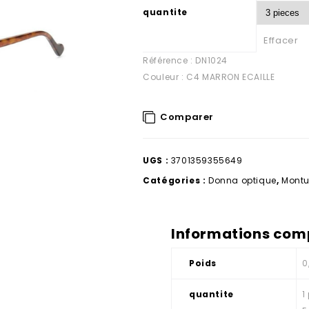
quantite
Effacer
Référence : DN1024
Couleur : C4 MARRON ECAILLE
Comparer
UGS :
3701359355649
Catégories :
Donna optique
,
Montu
Informations com
Poids
0
quantite
1