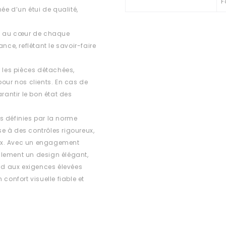
F
e d’un étui de qualité,
est au cœur de chaque
e, reflétant le savoir-faire
r les pièces détachées,
 pour nos clients. En cas de
rantir le bon état des
s définies par la norme
e à des contrôles rigoureux,
ux. Avec un engagement
ulement un design élégant,
d aux exigences élevées
confort visuelle fiable et