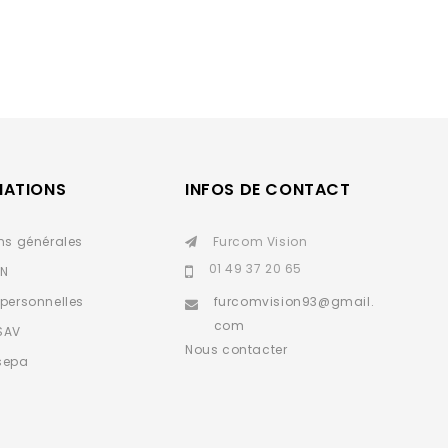
MATIONS
INFOS DE CONTACT
ns générales
Furcom Vision
01 49 37 20 65
IN
personnelles
furcomvision93@gmail.
com
SAV
Nous contacter
sepa