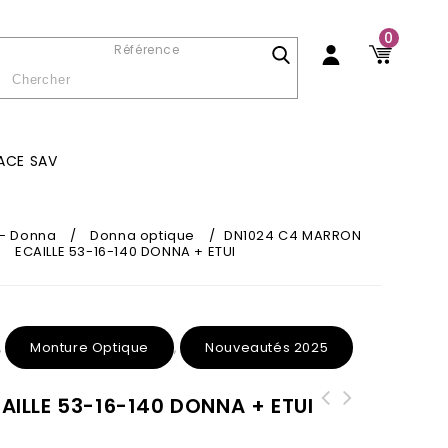
0
Référence
ACE SAV
- Donna
/
Donna optique
/
DN1024 C4 MARRON
ECAILLE 53-16-140 DONNA + ETUI
Monture Optique
Nouveautés 2025
,
,
ILLE 53-16-140 DONNA + ETUI
DN721 C4 Or 51-19-142 DONNA OPTIC +
DN904 C5 Noir argent 56-19-142 Donna
Etui
Solaire + ETUI