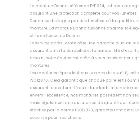
La monture Donna, référence DN1024, est accompagné
assurant une protection complète pour vos lunettes.
Donna se distingue par des lunettes où la qualité 
monture. La marque Donna fusionne charme et éléganc
et l’excellence de Donna.
Le service après-vente offre une garantie d’un an su
assurant ainsi la durabilité et la tranquillité d’esprit
besoin, notre équipe est prête à vous assister pour ga
montures.
Les montures répondent aux normes de qualité, celle
ISO12870. Cela garantit que chaque paire est soumis
assurant la conformité aux standards internationa
envers l’excellence, nos montures possèdent non se
mais également une assurance de qualité qui répon
établies par la norme ISO12870, garantissant ainsi un 
sécurisé pour nos clients.