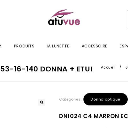
M
PRODUITS
IA LUNETTE
ACCESSOIRE
ESP
53-16-140 DONNA + ETUI
Accueil
/
6
Donna optique
Catégories :
DN1024 C4 MARRON ECA