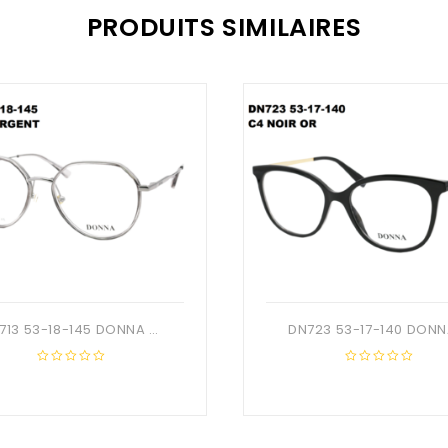
PRODUITS SIMILAIRES
DN713 53-18-145 DONNA OPTIC + Etui
0
0
out
out
of
of
5
5