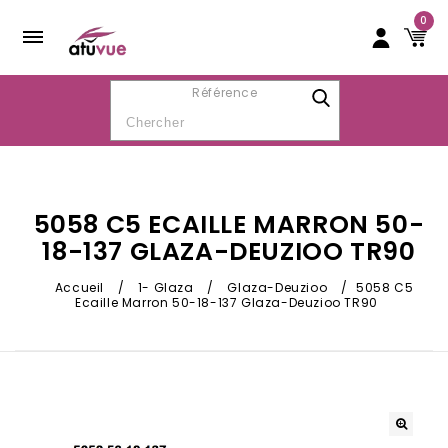
0
Référence
5058 C5 ECAILLE MARRON 50-
18-137 GLAZA-DEUZIOO TR90
Accueil
/
1- Glaza
/
Glaza-Deuzioo
/
5058 C5
Ecaille Marron 50-18-137 Glaza-Deuzioo TR90