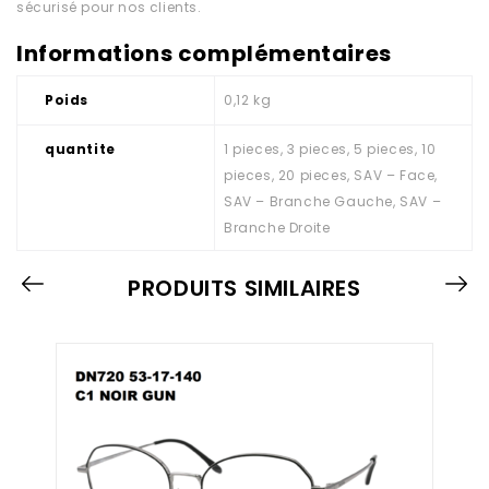
sécurisé pour nos clients.
Informations complémentaires
Poids
0,12 kg
quantite
1 pieces, 3 pieces, 5 pieces, 10
pieces, 20 pieces, SAV – Face,
SAV – Branche Gauche, SAV –
Branche Droite
PRODUITS SIMILAIRES