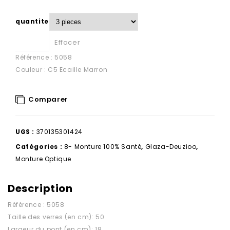
quantite
Effacer
Référence : 5058
Couleur : C5 Ecaille Marron
Comparer
UGS :
370135301424
Catégories :
8- Monture 100% Santé
,
Glaza-Deuzioo
,
Monture Optique
Description
Référence : 5058
Taille des verres (en cm): 50
Largeur du pont (en cm): 18