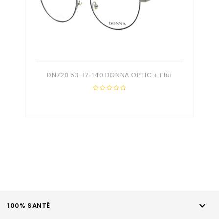
DN720 53-17-140 DONNA OPTIC + Etui
0
out
of
5
100% SANTÉ