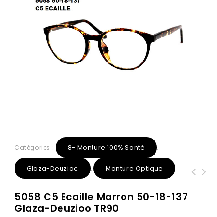
8- Monture 100% Santé
Catégories :
,
Glaza-Deuzioo
Monture Optique
,
5053 C2 Noir Mat 51-16-140 Glaza-
5047 C3 Violet écaille 51-19-141
5058 C5 Ecaille Marron 50-18-137
Deuzioo TR90
Glaza-Deuzioo TR90
Glaza-Deuzioo TR90