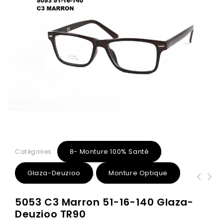
8- Monture 100% Santé
Catégories :
,
Glaza-Deuzioo
Monture Optique
,
5048 C6 Multi-color 53-15-140 Glaza-
DZ5064 C2 Noir Mat 53-18-142 Glaza-
5053 C3 Marron 51-16-140 Glaza-
Deuzioo TR90
Deuzioo TR90
Deuzioo TR90