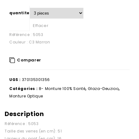
quantite
Effacer
Référence : 5053
Couleur : C3 Marron
Comparer
UGS :
370135301356
Catégories :
8- Monture 100% Santé
,
Glaza-Deuzioo
,
Monture Optique
Description
Référence : 5053
Taille des verres (en cm): 51
Largeur du pont (en cm): 16