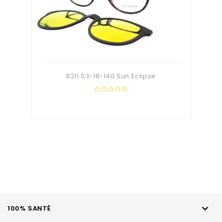
8211 53-18-140 Sun Eclipse
0
out
of
5
100% SANTÉ