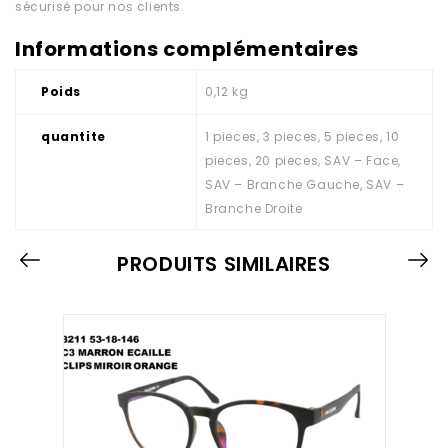
sécurisé pour nos clients.
Informations complémentaires
Poids
0,12 kg
quantite
1 pieces, 3 pieces, 5 pieces, 10
pieces, 20 pieces, SAV – Face,
SAV – Branche Gauche, SAV –
Branche Droite
PRODUITS SIMILAIRES