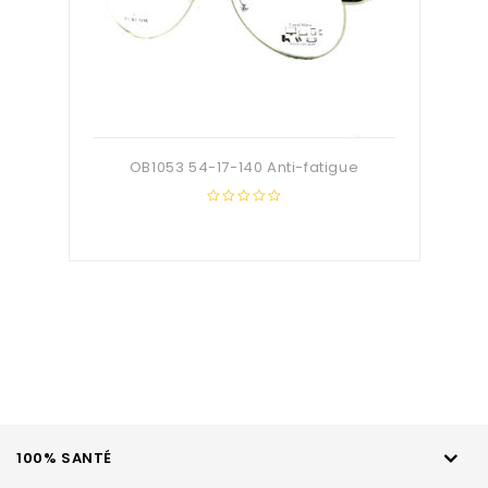
OB1053 54-17-140 Anti-fatigue
0
out
of
5
100% SANTÉ