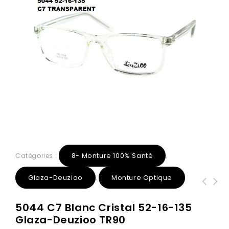
8- Monture 100% Santé
Catégories :
,
Glaza-Deuzioo
Monture Optique
,
1304 C1 Noir 51-16-142 Glaza TR90
5044 C7 Blanc Cristal 52-16-135
Branche flexible
Glaza-Deuzioo TR90