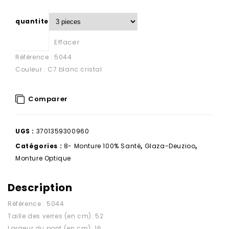
quantite
Effacer
Référence : 5044
Couleur : C7 blanc cristal
Comparer
UGS :
3701359300960
Catégories :
8- Monture 100% Santé
,
Glaza-Deuzioo
,
Monture Optique
Description
Référence : 5044
Taille des verres (en cm): 52
Largeur du pont (en cm): 16