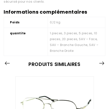
sécurisé pour nos clients.
Informations complémentaires
Poids
0,12 kg
quantite
1 pieces, 3 pieces, 5 pieces, 10
pieces, 20 pieces, SAV – Face,
SAV – Branche Gauche, SAV –
Branche Droite
PRODUITS SIMILAIRES