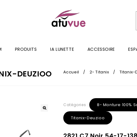
M
PRODUITS
IA LUNETTE
ACCESSOIRE
ESP
ANIX-DEUZIOO
Accueil
/
2- Titanix
/
Titanix
8- Monture 100% S
Catégories :
Titanix-Deuzioo
2821 C7 Noir 54-17-13