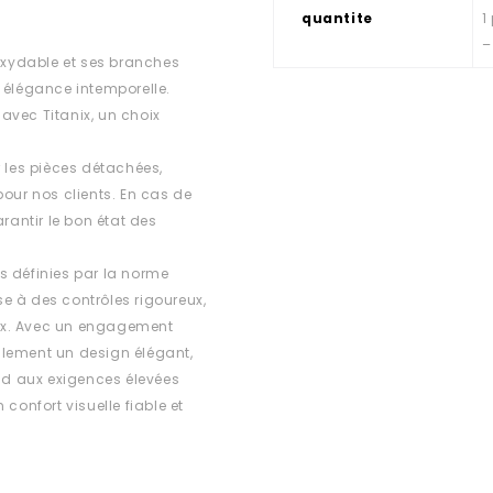
quantite
1
–
noxydable et ses branches
 élégance intemporelle.
 avec Titanix, un choix
r les pièces détachées,
 pour nos clients. En cas de
rantir le bon état des
s définies par la norme
e à des contrôles rigoureux,
ux. Avec un engagement
ulement un design élégant,
d aux exigences élevées
confort visuelle fiable et