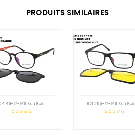
PRODUITS SIMILAIRES
8204 49-17-146 Sun Eclipse
0
0
out
out
of
of
5
5