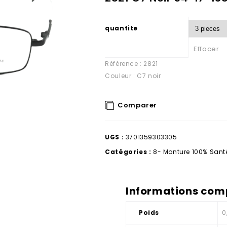
quantite
Effacer
Référence : 2821
Couleur : C7 noir
Comparer
UGS :
3701359303305
Catégories :
8- Monture 100% Sant
Informations com
Poids
0