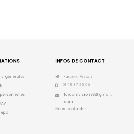
MATIONS
INFOS DE CONTACT
ns générales
Furcom Vision
01 49 37 20 65
IN
personnelles
furcomvision93@gmail.
com
SAV
Nous contacter
sepa