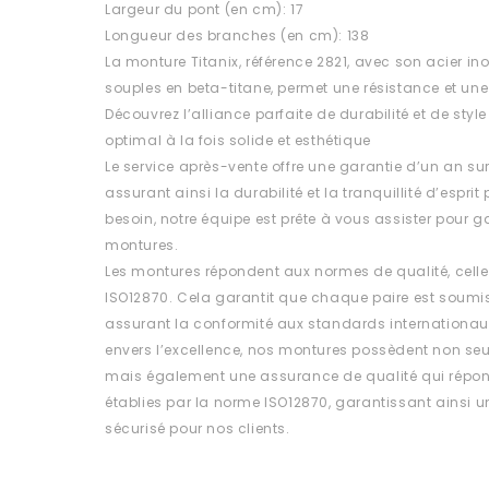
Largeur du pont (en cm): 17
Longueur des branches (en cm): 138
La monture Titanix, référence 2821, avec son acier i
souples en beta-titane, permet une résistance et une
Découvrez l’alliance parfaite de durabilité et de style
optimal à la fois solide et esthétique
Le service après-vente offre une garantie d’un an su
assurant ainsi la durabilité et la tranquillité d’esprit
besoin, notre équipe est prête à vous assister pour ga
montures.
Les montures répondent aux normes de qualité, celle
ISO12870. Cela garantit que chaque paire est soumis
assurant la conformité aux standards internationa
envers l’excellence, nos montures possèdent non se
mais également une assurance de qualité qui répon
établies par la norme ISO12870, garantissant ainsi un 
sécurisé pour nos clients.