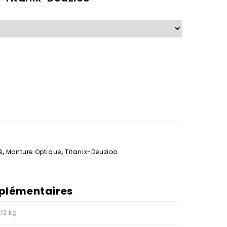
é
,
Monture Optique
,
Titanix-Deuzioo
plémentaires
,12 kg