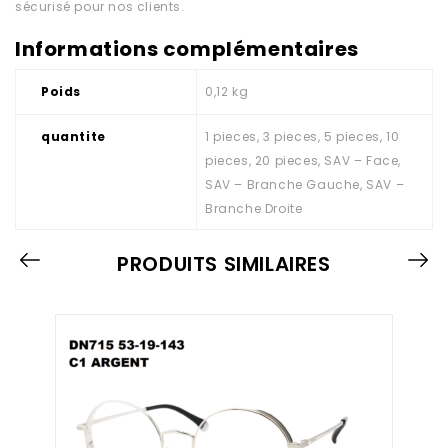
sécurisé pour nos clients.
Informations complémentaires
Poids
0,12 kg
quantite
1 pieces, 3 pieces, 5 pieces, 10
pieces, 20 pieces, SAV – Face,
SAV – Branche Gauche, SAV –
Branche Droite
PRODUITS SIMILAIRES