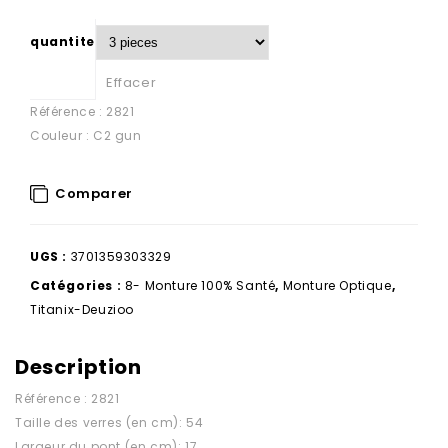
quantite
Effacer
Référence : 2821
Couleur : C2 gun
Comparer
UGS :
3701359303329
Catégories :
8- Monture 100% Santé
,
Monture Optique
,
Titanix-Deuzioo
Description
Référence : 2821
Taille des verres (en cm): 54
Largeur du pont (en cm): 17