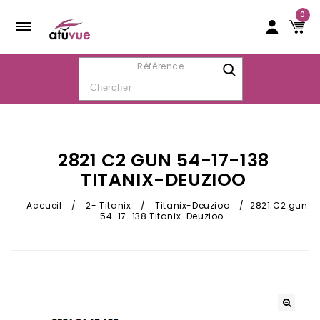
0
Référence
2821 C2 GUN 54-17-138
TITANIX-DEUZIOO
Accueil
/
2- Titanix
/
Titanix-Deuzioo
/
2821 C2 gun
54-17-138 Titanix-Deuzioo