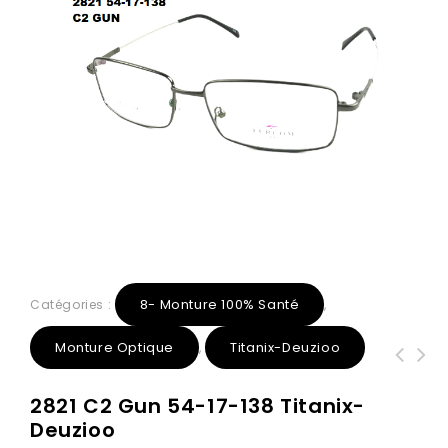
8- Monture 100% Santé
Catégories :
,
Monture Optique
Titanix-Deuzioo
,
Z8013 C3 marron 52-18-140 Titanix-
FRZ8007 C1 noir 54-17-140 Deuzioo
2821 C2 Gun 54-17-138 Titanix-
Deuzioo
Métal Solaire
Deuzioo