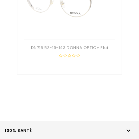
DN715 53-19-143 DONNA OPTIC+ Etui
0
out
of
5
100% SANTÉ