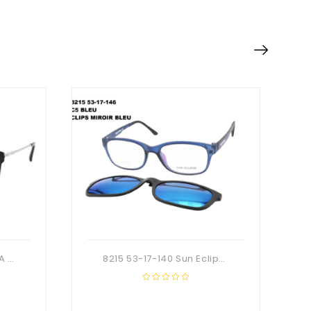
DN707 55-17-143 DONNA OPTIC + Etui
8215 53-17-140 Sun Eclipse
0
out