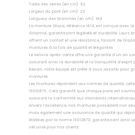
Taille des verres (en cm): 52
Largeur du pont (en cm): 20
Longueur des branches (en cm): 144
La monture Glaza, référence 1414, est conçue avec le
Grilamid, garantissant légèreté et durabilité. Leurs b
offrent un confort et une résistance, faisant de Glaza
montures à la fois de qualité et élégantes.
Le service après-vente offre une garantie d’un an su
assurant ainsi la durabilité et la tranquillité d’esprit
besoin, notre équipe est prête à vous assister pour ga
montures.
Les montures répondent aux normes de qualité, celle
ISO12870. Cela garantit que chaque paire est soumis
assurant la conformité aux standards internationa
envers l’excellence, nos montures possèdent non se
mais également une assurance de qualité qui répon
établies par la norme ISO12870, garantissant ainsi un 
sécurisé pour nos clients.