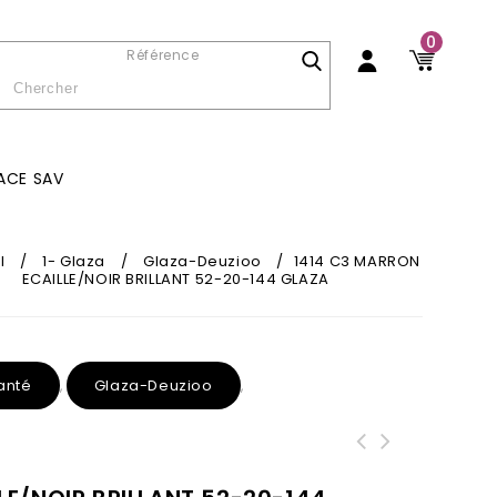
0
Référence
ACE SAV
l
/
1- Glaza
/
Glaza-Deuzioo
/
1414 C3 MARRON
ECAILLE/NOIR BRILLANT 52-20-144 GLAZA
anté
Glaza-Deuzioo
,
,
1306 C1 Noir 53-16-142 Glaza TR90
5043 C3 Ecaille Marron 51-15-135
Branche flexible
Glaza-Deuzioo TR90