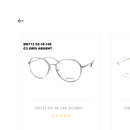
DN713 53-18-145 DONNA OPTIC + Etui
0
out