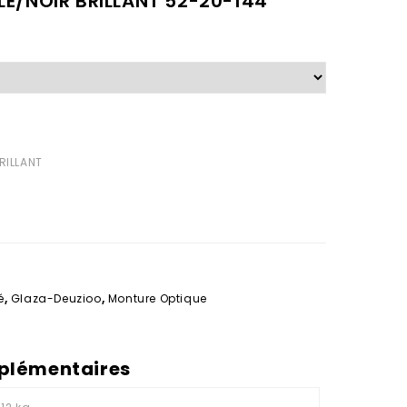
LE/NOIR BRILLANT 52-20-144
RILLANT
é
,
Glaza-Deuzioo
,
Monture Optique
plémentaires