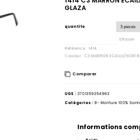
1414 C3 MARRON ECAIL
GLAZA
quantite
Effacer
Référence : 1414
Couleur : C3 MARRON ECAILLE/NOIR B
Comparer
UGS :
3701359354963
Catégories :
8- Monture 100% Sant
Informations com