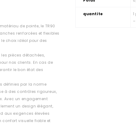
Poids
0
quantite
1
–
 matériau de pointe, le TR90
ranches renforcées et flexibles
 le choix idéal pour des
r les pièces détachées,
 pour nos clients. En cas de
rantir le bon état des
s définies par la norme
e à des contrôles rigoureux,
ux. Avec un engagement
ulement un design élégant,
d aux exigences élevées
confort visuelle fiable et