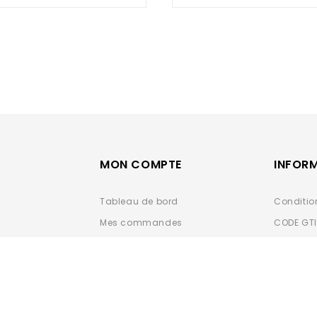
of
of
5
5
MON COMPTE
INFOR
Tableau de bord
Conditio
Mes commandes
CODE GT
Carnet d'adresses
Données 
Détails du compte
Espace-
Nouveauté 2024
Mandat 