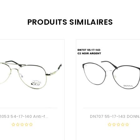
PRODUITS SIMILAIRES
OB1053 54-17-140 Anti-fatigue
0
0
out
out