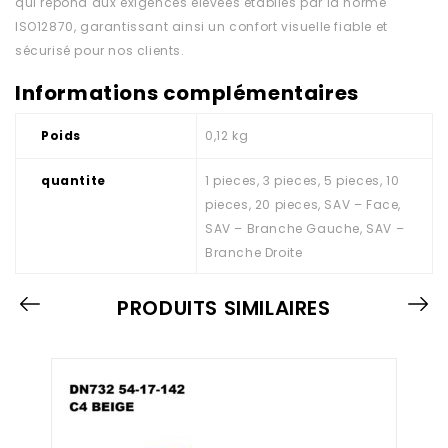
qui répond aux exigences élevées établies par la norme
ISO12870, garantissant ainsi un confort visuelle fiable et
sécurisé pour nos clients.
Informations complémentaires
Poids
0,12 kg
quantite
1 pieces, 3 pieces, 5 pieces, 10
pieces, 20 pieces, SAV – Face,
SAV – Branche Gauche, SAV –
Branche Droite
PRODUITS SIMILAIRES