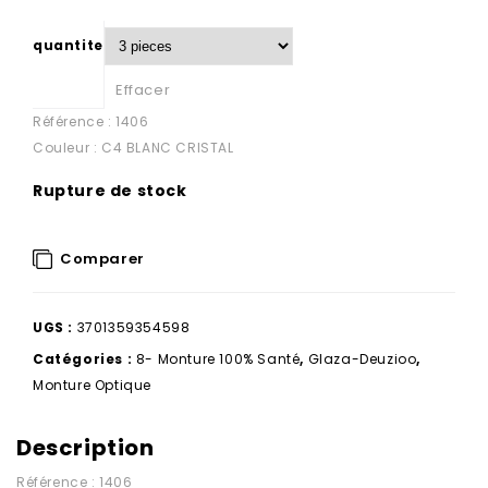
quantite
Effacer
Référence : 1406
Couleur : C4 BLANC CRISTAL
Rupture de stock
Comparer
UGS :
3701359354598
Catégories :
8- Monture 100% Santé
,
Glaza-Deuzioo
,
Monture Optique
Description
Référence : 1406