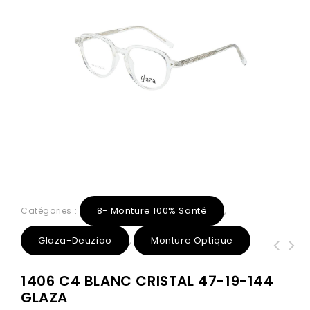
8- Monture 100% Santé
Catégories :
,
Glaza-Deuzioo
Monture Optique
,
1414 C1 NOIR BRILLANT 52-20-144
1306 C1 Noir 53-16-142 Glaza TR90
1406 C4 BLANC CRISTAL 47-19-144
GLAZA
Branche flexible
GLAZA