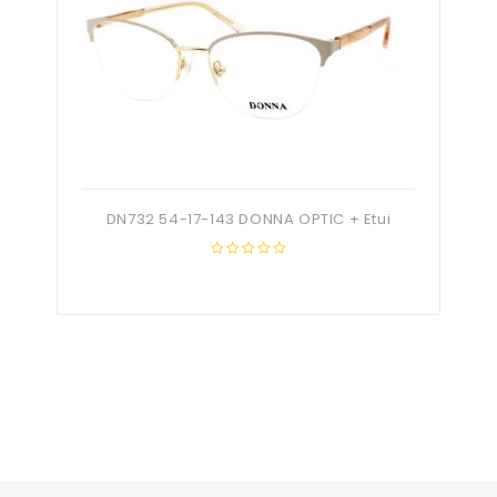
DN732 54-17-143 DONNA OPTIC + Etui
0
out
of
5